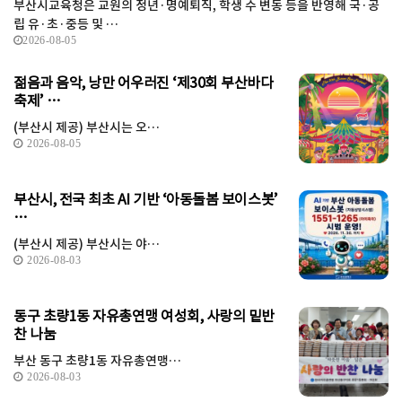
부산시교육청은 교원의 정년·명예퇴직, 학생 수 변동 등을 반영해 국·공
립 유·초·중등 및 …
2026-08-05
젊음과 음악, 낭만 어우러진 ‘제30회 부산바다
축제’ …
(부산시 제공) 부산시는 오…
2026-08-05
부산시, 전국 최초 AI 기반 ‘아동돌봄 보이스봇’
…
(부산시 제공) 부산시는 야…
2026-08-03
동구 초량1동 자유총연맹 여성회, 사랑의 밑반
찬 나눔
부산 동구 초량1동 자유총연맹…
2026-08-03