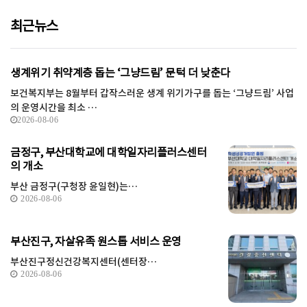
최근뉴스
생계위기 취약계층 돕는 ‘그냥드림’ 문턱 더 낮춘다
보건복지부는 8월부터 갑작스러운 생계 위기가구를 돕는 ‘그냥드림’ 사업
의 운영시간을 최소 …
2026-08-06
금정구, 부산대학교에 대학일자리플러스센터
의 개소
부산 금정구(구청장 윤일현)는…
2026-08-06
부산진구, 자살유족 원스톱 서비스 운영
부산진구정신건강복지센터(센터장…
2026-08-06