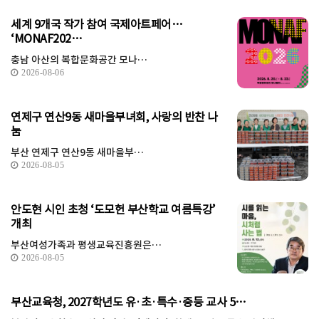
세계 9개국 작가 참여 국제아트페어…
‘MONAF202…
충남 아산의 복합문화공간 모나…
2026-08-06
연제구 연산9동 새마을부녀회, 사랑의 반찬 나
눔
부산 연제구 연산9동 새마을부…
2026-08-05
안도현 시인 초청 ‘도모헌 부산학교 여름특강’
개최
부산여성가족과 평생교육진흥원은…
2026-08-05
부산교육청, 2027학년도 유·초·특수·중등 교사 5…