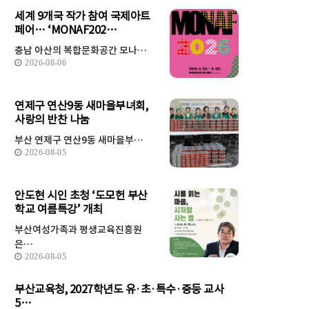
세계 9개국 작가 참여 국제아트
페어… ‘MONAF202…
충남 아산의 복합문화공간 모나…
2026-08-06
연제구 연산9동 새마을부녀회,
사랑의 반찬 나눔
부산 연제구 연산9동 새마을부…
2026-08-05
안도현 시인 초청 ‘도모헌 부산
학교 여름특강’ 개최
부산여성가족과 평생교육진흥원
은…
2026-08-05
부산교육청, 2027학년도 유·초·특수·중등 교사
5…