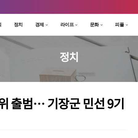
회
정치
경제
라이프
문화
피플
정치
위 출범… 기장군 민선 9기