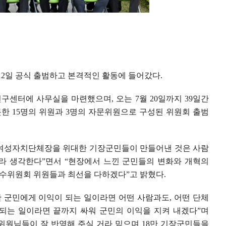
12
일 공식 출범하고 본격적인 활동에 들어갔다
.
연구센터에 사무실을 마련했으며
,
오는
7
월
20
일까지
39
일간
롯한
15
명의 위원과
3
명의 자문위원으로 구성된 위원회 출범
여성자치단체장을 위대한 기장군민들이 만들어낸 것은 사람
라 생각한다
”
면서
“
현장에서 느낀 군민들의 변화와 개혁의
인수위원회 위원들과 최선을 다하겠다
”
고 밝혔다
.
안 군민에게 이익이 되는 일이라면 어떤 사람과도
,
어떤 단체
되는 일이라면 끝까지 싸워 군민의 이익을 지켜 내겠다
”
며
위원님들이 잘 반영해 주실 거라 믿으며
18
만 기장군민들을