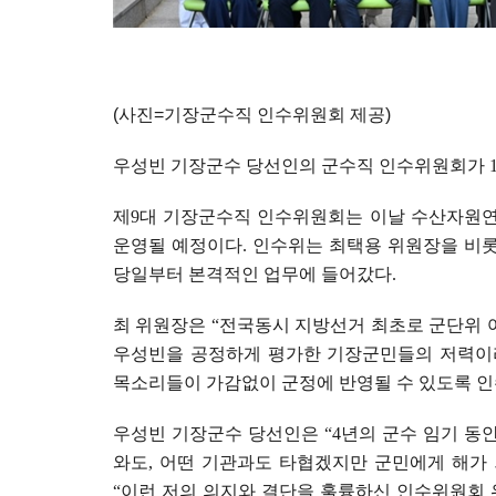
(
사진
=
기장군수직 인수위원회 제공
)
우성빈 기장군수 당선인의 군수직 인수위원회가
제
9
대 기장군수직 인수위원회는 이날 수산자원
운영될 예정이다
.
인수위는 최택용 위원장을 비
당일부터 본격적인 업무에 들어갔다
.
최 위원장은
“
전국동시 지방선거 최초로 군단위 
우성빈을 공정하게 평가한 기장군민들의 저력이
목소리들이 가감없이 군정에 반영될 수 있도록 
우성빈 기장군수 당선인은
“4
년의 군수 임기 동
와도
,
어떤 기관과도 타협겠지만 군민에게 해가 
“
이런 저의 의지와 결단을 훌륭하신 인수위원회 