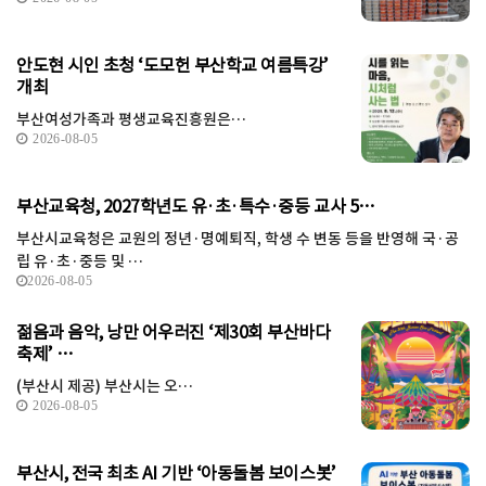
안도현 시인 초청 ‘도모헌 부산학교 여름특강’
개최
부산여성가족과 평생교육진흥원은…
2026-08-05
부산교육청, 2027학년도 유·초·특수·중등 교사 5…
부산시교육청은 교원의 정년·명예퇴직, 학생 수 변동 등을 반영해 국·공
립 유·초·중등 및 …
2026-08-05
젊음과 음악, 낭만 어우러진 ‘제30회 부산바다
축제’ …
(부산시 제공) 부산시는 오…
2026-08-05
부산시, 전국 최초 AI 기반 ‘아동돌봄 보이스봇’