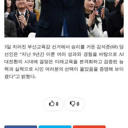
3
일 치러진 부산교육감 선거에서 승리를 거둔 김석준
(68)
당
선인은
“
지난
9
년간 이룬 여러 성과와 경험을 바탕으로
AI
대전환의 시대에 걸맞은 미래교육을 본격화하고 검증된 능
력과 실력으로 시민 여러분의 선택이 옳았음을 증명해 보이
겠다
”
고 밝혔다
.
0
0