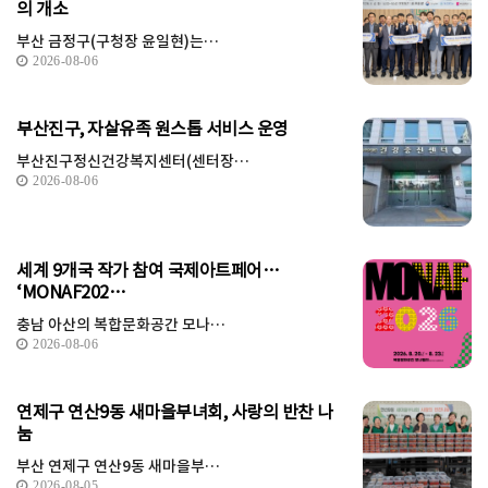
의 개소
부산 금정구(구청장 윤일현)는…
2026-08-06
부산진구, 자살유족 원스톱 서비스 운영
부산진구정신건강복지센터(센터장…
2026-08-06
세계 9개국 작가 참여 국제아트페어…
‘MONAF202…
충남 아산의 복합문화공간 모나…
2026-08-06
연제구 연산9동 새마을부녀회, 사랑의 반찬 나
눔
부산 연제구 연산9동 새마을부…
2026-08-05