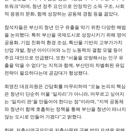
트워크
”
라며
,
청년 정주 요인으로 안정적인 소득 구조
,
사회
적 응원의 문화
,
함께 성장하는 공동체 경험 등을 꼽았다
.
참석자들은 부산의 청년 인구 유출을 막기 위한 다양한 해법
을 논의했다
.
특히 부산을 국제도시로 성장시키기 위해 영어
공용화
,
기업 친화적 환경 조성
,
특산물 기반의 고부가가치
산업 개발
,
청년 아이디어와 노인 노동력의 결합 모델 등이
주요 대안으로 언급됐다
.
또한
“
서울을 모방해서는 인구 유
출을 막을 수 없다
”
는 지적과 함께
,
부산만의 차별화된 유입
전략이 필요하다는데 공감대가 형성됐다
.
최영진 대표의원은 간담회를 마무리하며
“
오늘 논의의 핵심
은 청년이 단순히 머물
‘
일자리
’
가 아니라
,
머무르고 싶어지
는
‘
일자리 판
’
을 만들어야 한다는 점
”
이라며
, “
지역 공동체
와 청년이 함께 호흡하는 정책을 통해 부산을 청년이 떠나지
않는 도시로 만들어 가겠다
”
고 밝혔다
.
한편
,
저출산연구모임은 저출산문제 극복 방안 모색을 위해