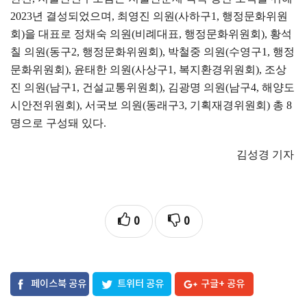
2023
년 결성되었으며
,
최영진 의원
(
사하구
1,
행정문화위원
회
)
을 대표로 정채숙 의원
(
비례대표
,
행정문화위원회
),
황석
칠 의원
(
동구
2,
행정문화위원회
),
박철중 의원
(
수영구
1,
행정
문화위원회
),
윤태한 의원
(
사상구
1,
복지환경위원회
),
조상
진 의원
(
남구
1,
건설교통위원회
),
김광명 의원
(
남구
4,
해양도
시안전위원회
),
서국보 의원
(
동래구
3,
기획재경위원회
)
총
8
명으로 구성돼 있다
.
김성경 기자
0
0
페이스북 공유
트위터 공유
구글+ 공유