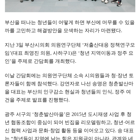
부산을 떠나는 청년들이 어떻게 하면 부산에 머무를 수 있을
까를 고민하고 해결방안을 모색하는 자리가 마련됐다
.
지난
3
일 부산시의회 의원연구단체
‘
저출산대응 정책연구모
임
’(
대표 최영진 의원
,
사하구
1)
은
‘
청년 지역이동과 정주 요
인
’
을 주제로 간담회를 개최했다
.
이날 간담회에는 의원연구단체 소속 시의원들과 청
·
장년 토
론자들이 함께 참석했다
.
강연자로 나선 송명은 청춘발산마
을 대표는 부산의 인구감소 현실과 청년들의 인식
,
정주 여
건을 주제로 발표를 진행했다
.
광주 서구의
‘
청춘발산마을
’
은
2015
년 도시재생 사업 후 청
년 협동조합이 중심이 되어 빈집을 리모델링하고
,
청년
·
어르
신 협력 사업과 문화
·
창업 활동 등을 이어오고 있다
.
송 대표
는
“
청년들이 지역에 남는 힘은 지원금이 아니라
,
관계와 네