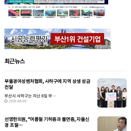
최근뉴스
부울경여성벤처협회, 사하구에 지역 상생 성금
전달
부산시 사하구는 지난 6일 부…
2026-08-09
선명한의원, “여름철 기허증과 불면증, 자율신
경 조절…