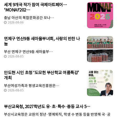
세계 9개국 작가 참여 국제아트페어…
‘MONAF202…
충남 아산의 복합문화공간 모나…
2026-08-06
연제구 연산9동 새마을부녀회, 사랑의 반찬 나
눔
부산 연제구 연산9동 새마을부…
2026-08-05
안도현 시인 초청 ‘도모헌 부산학교 여름특강’
개최
부산여성가족과 평생교육진흥원은…
2026-08-05
부산교육청, 2027학년도 유·초·특수·중등 교사 5…
부산시교육청은 교원의 정년·명예퇴직, 학생 수 변동 등을 반영해 국·공