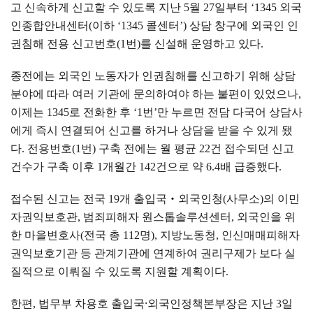
고 신속하게 신고할 수 있도록 지난
5
월
27
일부터
‘1345
외국
인종합안내센터
(
이하
‘1345
콜센터
’)
상담 창구에 외국인 인
권침해 전용 신고번호
(1
번
)
를 신설해 운영하고 있다
.
종전에는 외국인 노동자가 인권침해를 신고하기 위해 상담
분야에 따라 여러 기관에 문의하여야 하는 불편이 있었으나
,
이제는
1345
로 전화한 후
‘1
번
’
만 누르면 전담 다국어 상담사
에게 즉시 연결되어 신고를 하거나 상담을 받을 수 있게 됐
다
.
전용번호
(1
번
)
구축 전에는 월 평균
22
건 접수되던 신고
건수가 구축 이후
1
개월간
142
건으로 약
6.4
배 급증했다
.
접수된 신고는 전국
19
개 출입국
‧
외국인청
(
사무소
)
의 이민
자권익보호관
,
범죄피해자 원스톱솔루션센터
,
외국인을 위
한 마을변호사
(
전국 총
112
명
),
지방노동청
,
인신매매피해자
권익보호기관 등 관계기관에 연계하여 권리구제가 보다 실
질적으로 이뤄질 수 있도록 지원할 계획이다
.
한편
,
법무부 차용호 출입국
⸱
외국인정책본부장은 지난
3
일