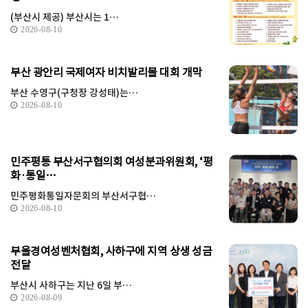
(부산시 제공) 부산시는 1…
2026-08-10
부산 광안리 국제여자 비치발리볼 대회 개막
부산 수영구(구청장 강성태)는…
2026-08-10
민주평통 부산서구협의회 여성분과위원회, ‘평
화·통일…
민주평화통일자문회의 부산서구협…
2026-08-10
부울경여성벤처협회, 사하구에 지역 상생 성금
전달
부산시 사하구는 지난 6일 부…
2026-08-09