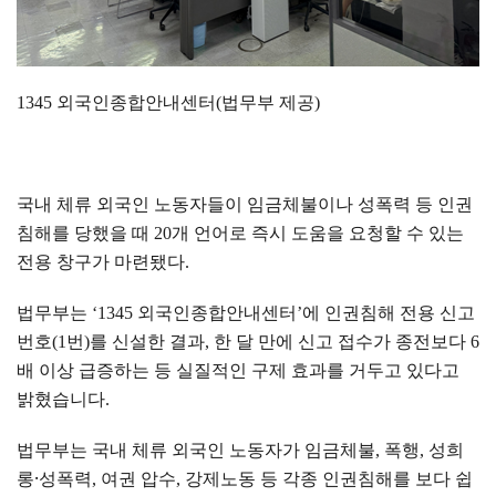
1345
외국인종합안내센터
(
법무부 제공
)
국내 체류 외국인 노동자들이 임금체불이나 성폭력 등 인권
침해를 당했을 때
20
개 언어로 즉시 도움을 요청할 수 있는
전용 창구가 마련됐다
.
법무부는
‘1345
외국인종합안내센터
’
에 인권침해 전용 신고
번호
(1
번
)
를 신설한 결과
,
한 달 만에 신고 접수가 종전보다
6
배 이상 급증하는 등 실질적인 구제 효과를 거두고 있다고
밝혔습니다
.
법무부는 국내 체류 외국인 노동자가 임금체불
,
폭행
,
성희
롱
⸱
성폭력
,
여권 압수
,
강제노동 등 각종 인권침해를 보다 쉽