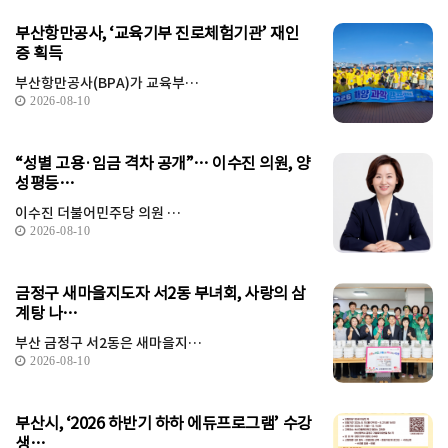
부산항만공사, ‘교육기부 진로체험기관’ 재인
증 획득
부산항만공사(BPA)가 교육부…
2026-08-10
“성별 고용·임금 격차 공개”… 이수진 의원, 양
성평등…
이수진 더불어민주당 의원 …
2026-08-10
금정구 새마을지도자 서2동 부녀회, 사랑의 삼
계탕 나…
부산 금정구 서2동은 새마을지…
2026-08-10
부산시, ‘2026 하반기 하하 에듀프로그램’ 수강
생…