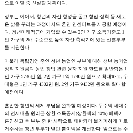
으로 이달 중 신설할 계획이다
.
정부는 이어서
,
청년의 자산 형성을 돕고 창업
·
정착 등 새로
운 삶을 꾸리는 과정에서도 혼인 인센티브를 제공할 예정이
다
.
청년미래적금에 가입할 수 있는
2
인 가구 소득기준도
1
인 가구의
2
배 수준으로 높여 자산 축적기에 있는 신혼부부
를 지원한다
.
아울러 독립경영 중인 청년 농업인 부부에 대해 청년 농어업
정착 지원금과 농업 창업 관련 융자 지원 한도를 일반형은
1
인 가구
5736
만 원
, 2
인 가구
1
억
1790
만 원으로 확대하고
,
우
대형은
1
인 가구
4302
만 원
, 2
인 가구
9432
만 원으로 확대할
예정이다
.
혼인한 청년의 세제 부담을 완화할 예정이다
.
무주택 세대주
의 전세대출 원리금 상환 소득공제
(
상환액의
40%)
혜택이
혼인신고 후 부부 중 한 사람으로 제한되어 불가피하게 따로
거주하는 청년 부부가 받던 불이익을 개선한다
.
앞으로는 주