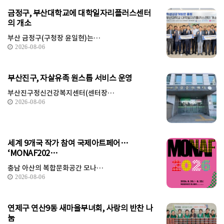
금정구, 부산대학교에 대학일자리플러스센터
의 개소
부산 금정구(구청장 윤일현)는…
2026-08-06
부산진구, 자살유족 원스톱 서비스 운영
부산진구정신건강복지센터(센터장…
2026-08-06
세계 9개국 작가 참여 국제아트페어…
‘MONAF202…
충남 아산의 복합문화공간 모나…
2026-08-06
연제구 연산9동 새마을부녀회, 사랑의 반찬 나
눔