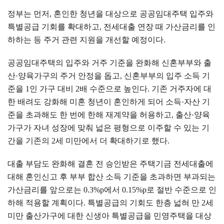
정부는 먼저
,
혼인한 청년을 대상으로 공공임대주택 입주와
특별공급 기회를 확대하고
,
전세대출 연장 때 가산금리를 인
하하는 등 주거 관련 지원을 개선할 예정이다
.
공공임대주택의 입주와 거주 기준을 완화해 신혼부부와 출
산
·
양육가구의 주거 안정을 돕고
,
신혼부부의 입주 소득 기
준을
1
인 가구 대비
2
배 수준으로 높인다
.
기존 거주자에 대
한 배려도 강화해 미혼 청년이 혼인하게 되어 소득
·
자산 기
준을 초과해도 한 번에 한해 재계약을 허용하고
,
출산
·
양육
가구가 자녀 성장에 맞춰 넓은 평형으로 이주할 수 있는 기
간을 기존의
2
세 미만에서 더 확대하기로 했다
.
대출 부담도 완화해 결혼 전 승인받은 주택기금 전세대출에
대해 혼인신고 후 부부 합산 소득 기준을 초과하면 부과되는
가산금리를 앞으로는
0.3%p
에서
0.15%p
로 절반 수준으로 인
하해 적용할 계획이다
.
특별공급의 기회도 한층 넓혀 만
2
세
미만 출산가구에 대한 신생아 특별공급을 민영주택을 대상