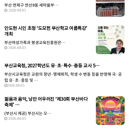
부산 연제구 연산9동 새마을부…
2026-08-05
안도현 시인 초청 ‘도모헌 부산학교 여름특강’
개최
부산여성가족과 평생교육진흥원은…
2026-08-05
부산교육청, 2027학년도 유·초·특수·중등 교사 5…
부산시교육청은 교원의 정년·명예퇴직, 학생 수 변동 등을 반영해 국·공
립 유·초·중등 및 …
2026-08-05
젊음과 음악, 낭만 어우러진 ‘제30회 부산바다
축제’ …
(부산시 제공) 부산시는 오…
2026-08-05