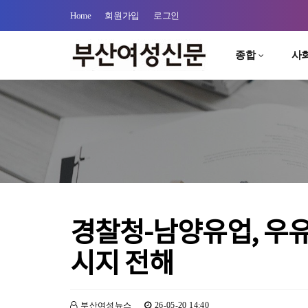
Home
회원가입
로그인
종합
사
경찰청-남양유업, 우유
시지 전해
부산여성뉴스
26-05-20 14:40