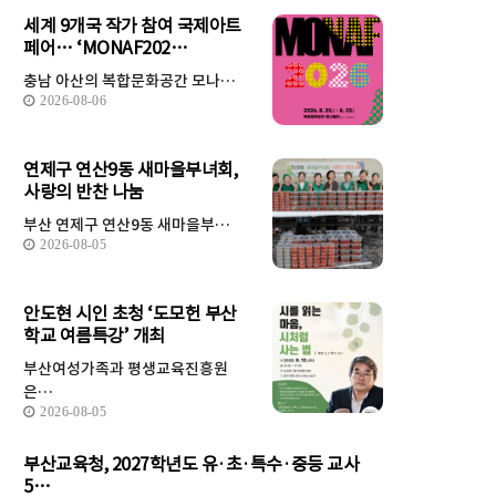
세계 9개국 작가 참여 국제아트
페어… ‘MONAF202…
충남 아산의 복합문화공간 모나…
2026-08-06
연제구 연산9동 새마을부녀회,
사랑의 반찬 나눔
부산 연제구 연산9동 새마을부…
2026-08-05
안도현 시인 초청 ‘도모헌 부산
학교 여름특강’ 개최
부산여성가족과 평생교육진흥원
은…
2026-08-05
부산교육청, 2027학년도 유·초·특수·중등 교사
5…