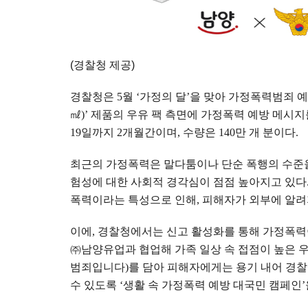
(경찰청 제공)
경찰청은
5
월
‘
가정의 달
’
을 맞아 가정폭력범죄 
㎖
)’
제품의 우유 팩 측면에 가정폭력 예방 메시지
19
일까지
2
개월간이며
,
수량은
140
만 개 분이다
.
최근의 가정폭력은 말다툼이나 단순 폭행의 수준
험성에 대한 사회적 경각심이 점점 높아지고 있다
폭력이라는 특성으로 인해
,
피해자가 외부에 알려
이에
,
경찰청에서는 신고 활성화를 통해 가정폭력
㈜
남양유업과 협업해 가족 일상 속 접점이 높은 우
범죄입니다
)
를 담아 피해자에게는 용기 내어 경찰
수 있도록
‘
생활 속 가정폭력 예방 대국민 캠페인
’