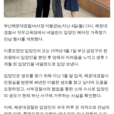
부산해운대경찰서
(
서장 이봉균
)
는
지난
4
일
(
월
) 13
시
,
해운대
경찰서 직무교육장에서 네덜란드 입양인 헤어진 가족찾기
만남 행사를 개최했다
.
미혼모였던 입양인의 모는
1978
년
6
월
1
일 부산 금정구의 한
의원
에서 입양인을 분만 후 양육의 어려움을 느끼고 생후
3
개월 된 입양인을 네덜란드로 입양 보냈다
.
입양인은 생모를 찾기 위해 지난
3
월 말 입국
,
해운대경찰서
민원실을 방문해
48
년전 이별한 생모를 찾고 싶다며 도움을
요청하였고
,
서부경찰서와 협업을 통한 소재 수사로 입양인
의 생모가 현재 부산 서구에 거주하는 사실을 확인했다
.
이에
,
해운대경찰은 입양인의 귀국 하루 전 극적으로 만남의
장을 마련
,
통역지원과 더불어
48
년 만의 모녀 재회의 순간