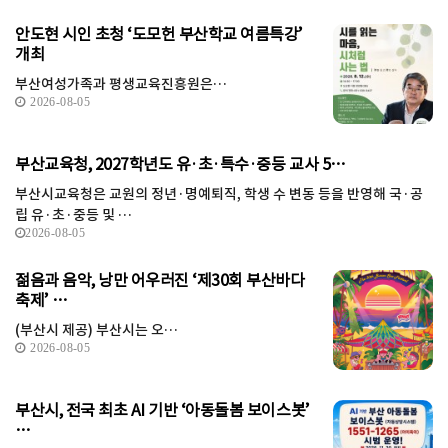
안도현 시인 초청 ‘도모헌 부산학교 여름특강’
개최
부산여성가족과 평생교육진흥원은…
2026-08-05
부산교육청, 2027학년도 유·초·특수·중등 교사 5…
부산시교육청은 교원의 정년·명예퇴직, 학생 수 변동 등을 반영해 국·공
립 유·초·중등 및 …
2026-08-05
젊음과 음악, 낭만 어우러진 ‘제30회 부산바다
축제’ …
(부산시 제공) 부산시는 오…
2026-08-05
부산시, 전국 최초 AI 기반 ‘아동돌봄 보이스봇’
…