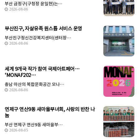
부산 금정구(구청장 윤일현)는…
2026-08-06
부산진구, 자살유족 원스톱 서비스 운영
부산진구정신건강복지센터(센터장…
2026-08-06
세계 9개국 작가 참여 국제아트페어…
‘MONAF202…
충남 아산의 복합문화공간 모나…
2026-08-06
연제구 연산9동 새마을부녀회, 사랑의 반찬 나
눔
부산 연제구 연산9동 새마을부…
2026-08-05