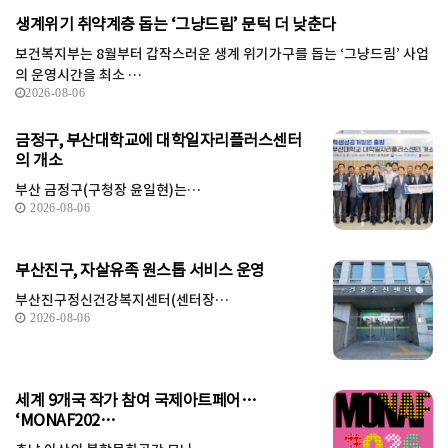
생계위기 취약계층 돕는 ‘그냥드림’ 문턱 더 낮춘다
보건복지부는 8월부터 갑작스러운 생계 위기가구를 돕는 ‘그냥드림’ 사업
의 운영시간을 최소 …
2026-08-06
금정구, 부산대학교에 대학일자리플러스센터
의 개소
부산 금정구(구청장 윤일현)는…
2026-08-06
부산진구, 자살유족 원스톱 서비스 운영
부산진구정신건강복지센터(센터장…
2026-08-06
세계 9개국 작가 참여 국제아트페어…
‘MONAF202…