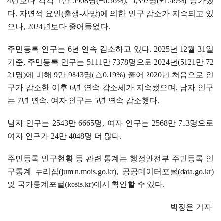
4
년보다 각각
1
만
5908
명
(+6.56%), 5,392
명
(+1.49%)
증가했
다
.
자연적 요인
(
출생
-
사망
)
에 의한 인구 감소가 지속되고 있
으나
, 2024
년보다 줄어들었다
.
주민등록 인구는
6
년 연속 감소하고 있다
. 2025
년
12
월
31
일
기준
,
주민등록 인구는
5111
만
7378
명으로
2024
년
(5121
만
72
21
명
)
에 비해
9
만
9843
명
(
△
0.19%)
줄어
2020
년 처음으로 인
구가 감소한 이후
6
년 연속 감소세가 지속됐으며
,
남자 인구
는
7
년 연속
,
여자 인구는
5
년 연속 감소했다
.
남자 인구는
2543
만
6665
명
,
여자 인구는
2568
만
713
명으로
여자 인구가
24
만
4048
명 더 많다
.
주민등록 인구현황 등 관련 통계는 행정안전부 주민등록 인
구통계 누리집
(jumin.mois.go.kr),
공공데이터포털
(data.go.kr)
및 국가통계포털
(kosis.kr)
에서 확인할 수 있다
.
박정은 기자