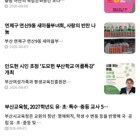
충남 아산의 복합문화공간 모나…
2026-08-06
연제구 연산9동 새마을부녀회, 사랑의 반찬 나
눔
부산 연제구 연산9동 새마을부…
2026-08-05
안도현 시인 초청 ‘도모헌 부산학교 여름특강’
개최
부산여성가족과 평생교육진흥원은…
2026-08-05
부산교육청, 2027학년도 유·초·특수·중등 교사 5…
부산시교육청은 교원의 정년·명예퇴직, 학생 수 변동 등을 반영해 국·공
립 유·초·중등 및 …
2026-08-05