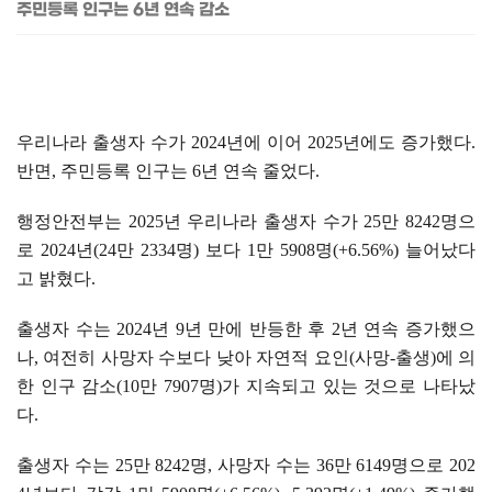
주민등록 인구는 6년 연속 감소
우리나라 출생자 수가
2024
년에 이어
2025
년에도 증가했다
.
반면
,
주민등록 인구는
6
년 연속 줄었다
.
행정안전부는
2025
년 우리나라 출생자 수가
25
만
8242
명으
로
2024
년
(24
만
2334
명
)
보다
1
만
5908
명
(+6.56%)
늘어났다
고 밝혔다
.
출생자 수는
2024
년
9
년 만에 반등한 후
2
년 연속 증가했으
나
,
여전히 사망자 수보다 낮아 자연적 요인
(
사망
-
출생
)
에 의
한 인구 감소
(10
만
7907
명
)
가 지속되고 있는 것으로 나타났
다
.
출생자 수는
25
만
8242
명
,
사망자 수는
36
만
6149
명으로
202