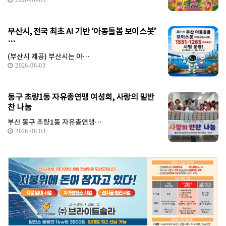
부산시, 전국 최초 AI 기반 ‘아동돌봄 보이스봇’
…
(부산시 제공) 부산시는 야…
2026-08-03
동구 초량1동 자유총연맹 여성회, 사랑의 밑반
찬 나눔
부산 동구 초량1동 자유총연맹…
2026-08-03