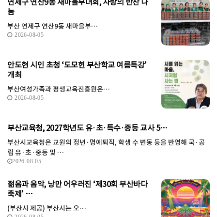
연제구 연산9동 새마을부녀회, 사랑의 반찬 나
눔
부산 연제구 연산9동 새마을부…
2026-08-05
안도현 시인 초청 ‘도모헌 부산학교 여름특강’
개최
부산여성가족과 평생교육진흥원은…
2026-08-05
부산교육청, 2027학년도 유·초·특수·중등 교사 5…
부산시교육청은 교원의 정년·명예퇴직, 학생 수 변동 등을 반영해 국·공
립 유·초·중등 및 …
2026-08-05
젊음과 음악, 낭만 어우러진 ‘제30회 부산바다
축제’ …
(부산시 제공) 부산시는 오…
2026-08-05