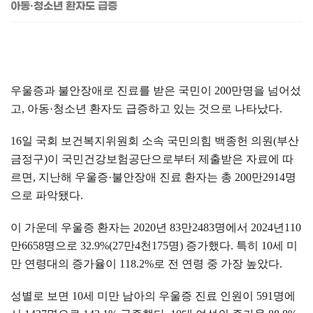
아동·청소년 환자도 급증
우울증과 불안장애로 진료를 받은 국민이
200
만명을 넘어섰
고
,
아동
·
청소년 환자도 급증하고 있는 것으로 나타났다
.
16
일 국회 보건복지위원회 소속 국민의힘 백종헌 의원
(
부산
금정구
)
이 국민건강보험공단으로부터 제출받은 자료에 따
르면
,
지난해 우울증
·
불안장애 진료 환자는 총
200
만
2914
명
으로 파악됐다
.
이 가운데 우울증 환자는
2020
년
83
만
2483
명에서
2024
년
110
만
6658
명으로
32.9%(27
만
4
천
175
명
)
증가했다
.
특히
10
세 미
만 연령대의 증가율이
118.2%
로 전 연령 중 가장 높았다
.
성별로 보면
10
세 미만 남아의 우울증 진료 인원이
591
명에