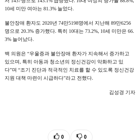
서
1437
명으로
143.1%
급증했다
. 10
대 여성의 증가율
88.8%,
10
세 미만 여아는
81.3%
늘었다
.
불안장애 환자도
2020
년
74
만
5198
명에서 지난해
89
만
6256
명으로
20.3%
증가했다
.
특히
10
대는
73.2%, 10
세 미만은
66.
3%
늘어났다
.
백 의원은
“
우울증과 불안장애 환자가 지속해서 증가하고
있으며
,
특히 아동과 청소년의 정신건강이 악화하고 있
다
”
며
“
조기 진단과 적극적인 치료를 할 수 있도록 정신건강
지원 대책 마련이 시급하다
”
라고 전했다
.
김성경 기자
0
0