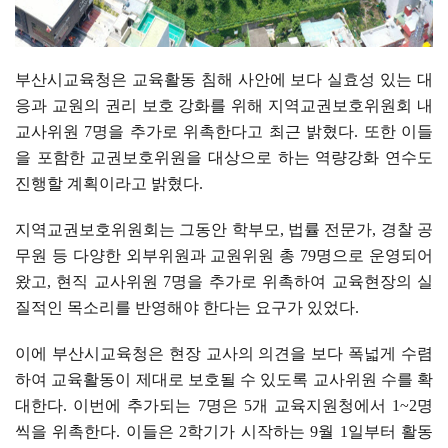
부산시교육청은 교육활동 침해 사안에 보다 실효성 있는 대
응과 교원의 권리 보호 강화를 위해 지역교권보호위원회 내
교사위원
7
명을 추가로 위촉한다고 최근 밝혔다
.
또한 이들
을 포함한 교권보호위원을 대상으로 하는 역량강화 연수도
진행할 계획이라고 밝혔다
.
지역교권보호위원회는 그동안 학부모
,
법률 전문가
,
경찰 공
무원 등 다양한 외부위원과 교원위원 총
79
명으로 운영되어
왔고
,
현직 교사위원
7
명을 추가로 위촉하여 교육현장의 실
질적인 목소리를 반영해야 한다는 요구가 있었다
.
이에 부산시교육청은 현장 교사의 의견을 보다 폭넓게 수렴
하여 교육활동이 제대로 보호될 수 있도록 교사위원 수를 확
대한다
.
이번에 추가되는
7
명은
5
개 교육지원청에서
1~2
명
씩을 위촉한다
.
이들은
2
학기가 시작하는
9
월
1
일부터 활동