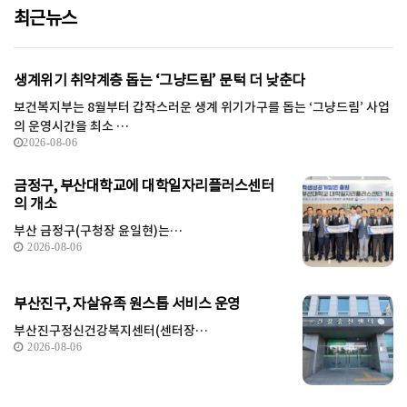
최근뉴스
생계위기 취약계층 돕는 ‘그냥드림’ 문턱 더 낮춘다
보건복지부는 8월부터 갑작스러운 생계 위기가구를 돕는 ‘그냥드림’ 사업
의 운영시간을 최소 …
2026-08-06
금정구, 부산대학교에 대학일자리플러스센터
의 개소
부산 금정구(구청장 윤일현)는…
2026-08-06
부산진구, 자살유족 원스톱 서비스 운영
부산진구정신건강복지센터(센터장…
2026-08-06