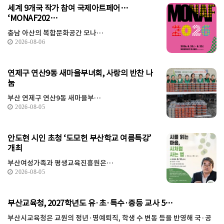
세계 9개국 작가 참여 국제아트페어…
‘MONAF202…
충남 아산의 복합문화공간 모나…
2026-08-06
연제구 연산9동 새마을부녀회, 사랑의 반찬 나
눔
부산 연제구 연산9동 새마을부…
2026-08-05
안도현 시인 초청 ‘도모헌 부산학교 여름특강’
개최
부산여성가족과 평생교육진흥원은…
2026-08-05
부산교육청, 2027학년도 유·초·특수·중등 교사 5…
부산시교육청은 교원의 정년·명예퇴직, 학생 수 변동 등을 반영해 국·공