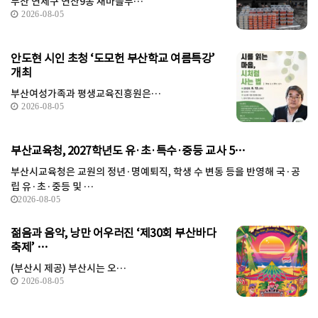
부산 연제구 연산9동 새마을부…
2026-08-05
안도현 시인 초청 ‘도모헌 부산학교 여름특강’
개최
부산여성가족과 평생교육진흥원은…
2026-08-05
부산교육청, 2027학년도 유·초·특수·중등 교사 5…
부산시교육청은 교원의 정년·명예퇴직, 학생 수 변동 등을 반영해 국·공
립 유·초·중등 및 …
2026-08-05
젊음과 음악, 낭만 어우러진 ‘제30회 부산바다
축제’ …
(부산시 제공) 부산시는 오…
2026-08-05