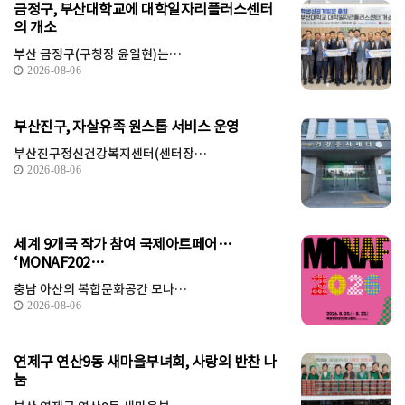
금정구, 부산대학교에 대학일자리플러스센터
의 개소
부산 금정구(구청장 윤일현)는…
2026-08-06
부산진구, 자살유족 원스톱 서비스 운영
부산진구정신건강복지센터(센터장…
2026-08-06
세계 9개국 작가 참여 국제아트페어…
‘MONAF202…
충남 아산의 복합문화공간 모나…
2026-08-06
연제구 연산9동 새마을부녀회, 사랑의 반찬 나
눔