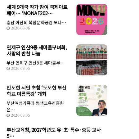
세계 9개국 작가 참여 국제아트
페어… ‘MONAF202…
충남 아산의 복합문화공간 모나…
2026-08-06
연제구 연산9동 새마을부녀회,
사랑의 반찬 나눔
부산 연제구 연산9동 새마을부…
2026-08-05
안도현 시인 초청 ‘도모헌 부산
학교 여름특강’ 개최
부산여성가족과 평생교육진흥원
은…
2026-08-05
부산교육청, 2027학년도 유·초·특수·중등 교사
5…