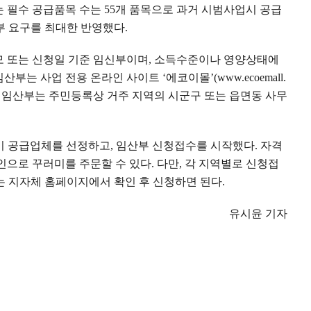
는 필수 공급품목 수는
55
개 품목으로 과거 시범사업시 공급
부 요구를 최대한 반영했다
.
모 또는 신청일 기준 임신부이며
,
소득수준이나 영양상태에
임산부는 사업 전용 온라인 사이트
‘
에코이몰
’(www.ecoemall.
 임산부는 주민등록상 거주 지역의 시군구 또는 읍면동 사무
미 공급업체를 선정하고
,
임산부 신청접수를 시작했다
.
자격
인으로 꾸러미를 주문할 수 있다
.
다만
,
각 지역별로 신청접
는 지자체 홈페이지에서 확인 후 신청하면 된다
.
유시윤 기자