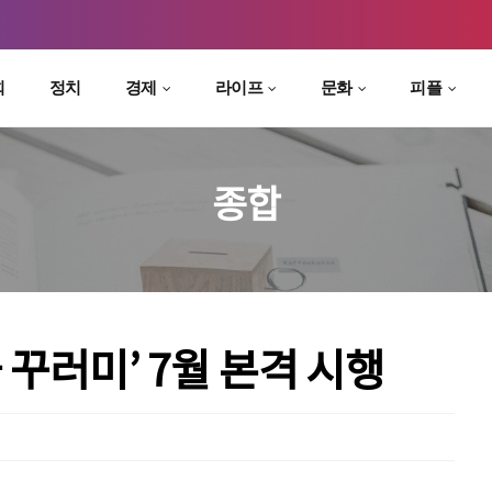
회
정치
경제
라이프
문화
피플
종합
 꾸러미’ 7월 본격 시행