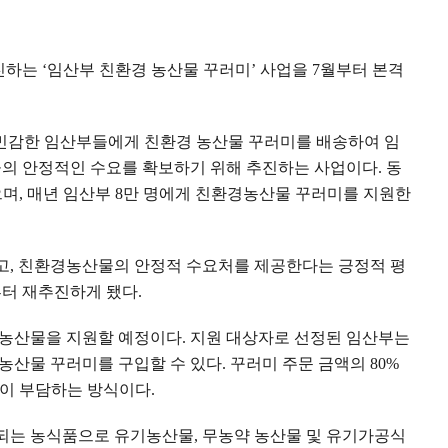
진하는
‘
임산부 친환경 농산물 꾸러미
’
사업을
7
월부터 본격
민감한 임산부들에게 친환경 농산물 꾸러미를 배송하여 임
의 안정적인 수요를 확보하기 위해 추진하는 사업이다
.
동
으며
,
매년 임산부
8
만 명에게 친환경농산물 꾸러미를 지원한
고
,
친환경농산물의 안정적 수요처를 제공한다는 긍정적 평
터 재추진하게 됐다
.
 농산물을 지원할 예정이다
.
지원 대상자로 선정된 임산부는
농산물 꾸러미를 구입할 수 있다
.
꾸러미 주문 금액의
80%
인이 부담하는 방식이다
.
리되는 농식품으로 유기농산물
,
무농약 농산물 및 유기가공식