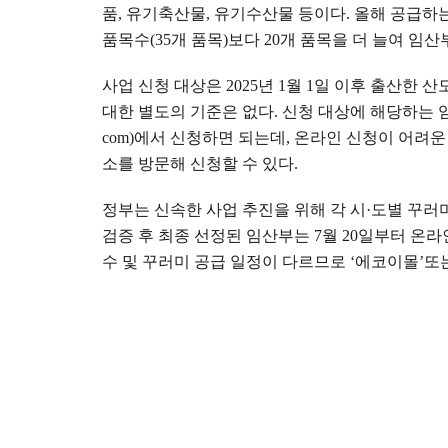
품
,
유기축산물
,
유기수산물 등이다
.
올해 공급하
품목수
(35
개 품목
)
보다
20
개 품목을 더 늘여 임산
사업 신청 대상은
2025
년
1
월
1
일 이후 출산한 산
대한 별도의 기준은 없다
.
신청 대상에 해당하는 
com)
에서 신청하면 되는데
,
온라인 신청이 어려운
소를 방문해 신청할 수 있다
.
정부는 신속한 사업 추진을 위해 각 시
·
도별 꾸러
검증 후 최종 선정된 임산부는
7
월
20
일부터 온라
수 및 꾸러미 공급 일정이 다르므로
‘
에코이몰
’
또