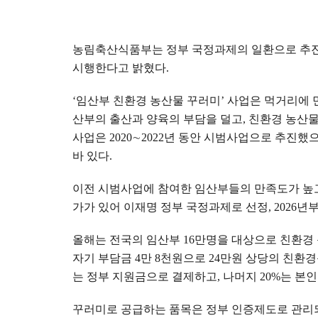
농림축산식품부는 정부 국정과제의 일환으로 추
시행한다고 밝혔다
.
‘
임산부 친환경 농산물 꾸러미
’
사업은 먹거리에 
산부의 출산과 양육의 부담을 덜고
,
친환경 농산물
사업은
2020
∼
2022
년 동안 시범사업으로 추진했
바 있다
.
이전 시범사업에 참여한 임산부들의 만족도가 높
가가 있어 이재명 정부 국정과제로 선정
, 2026
년부
올해는 전국의 임산부
16
만명을 대상으로 친환경
자기 부담금
4
만
8
천원으로
24
만원 상당의 친환경
는 정부 지원금으로 결제하고
,
나머지
20%
는 본
꾸러미로 공급하는 품목은 정부 인증제도로 관