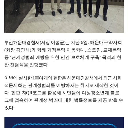
부산해운대경찰서
(
서장 이봉균
)
는
지난
6
일
,
해운대구약사회
(
회장 김연석
)
와 함께 가정폭력
,
아동학대
,
스토킹
,
교제폭력
등
‘
관계성범죄 예방을 위한 민간 보호체계 구축
’
목적의 현
판 전달식을 진행했다
.
이
번에 설치한
100
여개의 현판은 해운대경찰서에서 최근 사회
적
문제화된 관계성범죄를 예방하자는 취지로 제작한 것이
다
.
현판
內
QR
코드를 활용해 시민들이 여성청소년계 블로
그에 접속하여 관계성 범죄에 대한 법률정보를 제공 받을 수
있다
.