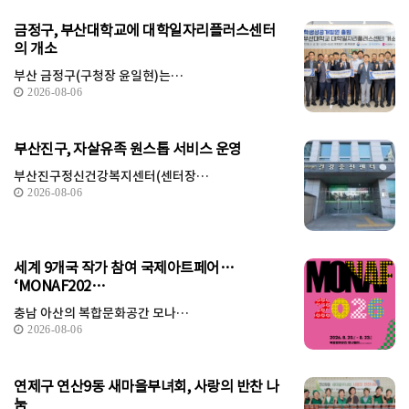
금정구, 부산대학교에 대학일자리플러스센터
의 개소
부산 금정구(구청장 윤일현)는…
2026-08-06
부산진구, 자살유족 원스톱 서비스 운영
부산진구정신건강복지센터(센터장…
2026-08-06
세계 9개국 작가 참여 국제아트페어…
‘MONAF202…
충남 아산의 복합문화공간 모나…
2026-08-06
연제구 연산9동 새마을부녀회, 사랑의 반찬 나
눔