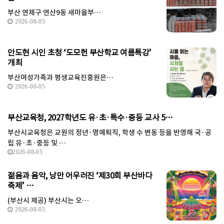
부산 연제구 연산9동 새마을부…
2026-08-05
안도현 시인 초청 ‘도모헌 부산학교 여름특강’
개최
부산여성가족과 평생교육진흥원은…
2026-08-05
부산교육청, 2027학년도 유·초·특수·중등 교사 5…
부산시교육청은 교원의 정년·명예퇴직, 학생 수 변동 등을 반영해 국·공
립 유·초·중등 및 …
2026-08-05
젊음과 음악, 낭만 어우러진 ‘제30회 부산바다
축제’ …
(부산시 제공) 부산시는 오…
2026-08-05