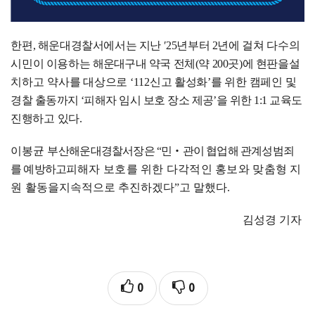
한
편
,
해운대경찰서에서는 지난
′
25
년부터
2
년에 걸쳐
다수의
시
민이 이용하는
해운대구
내 약국 전체
(
약
200
곳
)
에 현판을
설
치하고 약
사를 대상으로
‘112
신고 활성화
’
를 위한 캠페인 및
경
찰 출동까지
‘
피해자 임시 보호 장소 제공
’
을 위한
1:1
교육도
진행하고 있다
.
이봉균 부
산해운대경찰서장은
“
민
‧
관이 협업해 관계성범죄
를 예방하고
피
해자 보호를 위한 다각적인 홍보와 맞춤형 지
원 활동을
지속적으로 추진하겠다
”
고 말했다
.
김성경 기자
0
0