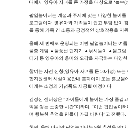
대에서 영유아 자녀를 둔 가정을 대상으로
‘
놀수
(
팝업놀이터는 계절과 주제에 맞는 다양한 놀이를 
로그램이다
.
영유아와 가족들이 쉽고 부담 없이 
를 통해 가족 간 소통과 긍정적인 상호작용을 지
올해 세 번째로 운영되는 이번 팝업놀이터는 여름
물총 게임
▲
물풍선 던지기
▲
낚시놀이
▲
물그림
티커 등 영유아의 흥미와 오감을 자극하는 다양한 
참여는 사전 신청
(
영유아 자녀를 둔
50
가정
)
또는 
합지원센터 시설이용안내 홈페이지 또는 홍보물
에게는 소정의 기념품도 제공될 예정이다
.
김정신 센터장은
“
아이들에게 놀이는 가장 즐겁고
억을 쌓는 소중한 시간
”
이라며
, “
이번 팝업놀이터
며 행복한 추억을 만들어 가길 바란다
”
고 전했다
.
한편
,
올해 마지막 팝업놀이터는
9
월 추석을 맞아