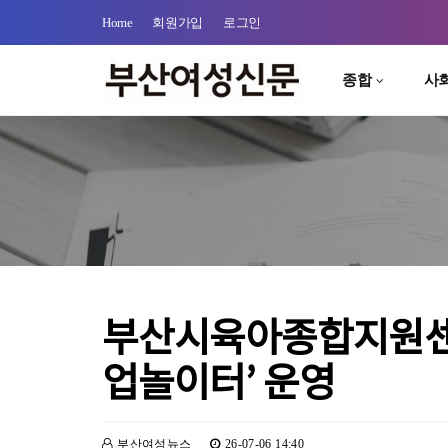
Home
회원가입
로그인
종합
사
부산시육아종합지원센터
업놀이터’ 운영
부산여성뉴스
26-07-06 14:40