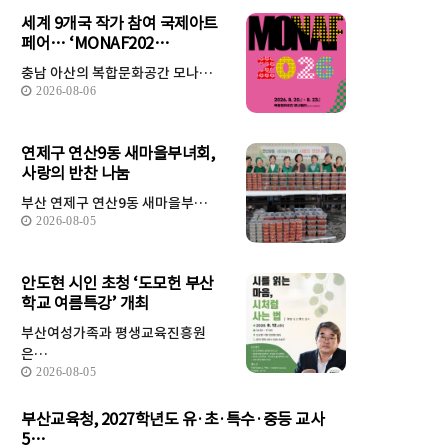
세계 9개국 작가 참여 국제아트
페어… ‘MONAF202…
충남 아산의 복합문화공간 모나…
2026-08-06
연제구 연산9동 새마을부녀회,
사랑의 반찬 나눔
부산 연제구 연산9동 새마을부…
2026-08-05
안도현 시인 초청 ‘도모헌 부산
학교 여름특강’ 개최
부산여성가족과 평생교육진흥원
은…
2026-08-05
부산교육청, 2027학년도 유·초·특수·중등 교사
5…