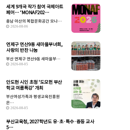
세계 9개국 작가 참여 국제아트
페어… ‘MONAF202…
충남 아산의 복합문화공간 모나…
2026-08-06
연제구 연산9동 새마을부녀회,
사랑의 반찬 나눔
부산 연제구 연산9동 새마을부…
2026-08-05
안도현 시인 초청 ‘도모헌 부산
학교 여름특강’ 개최
부산여성가족과 평생교육진흥원
은…
2026-08-05
부산교육청, 2027학년도 유·초·특수·중등 교사
5…