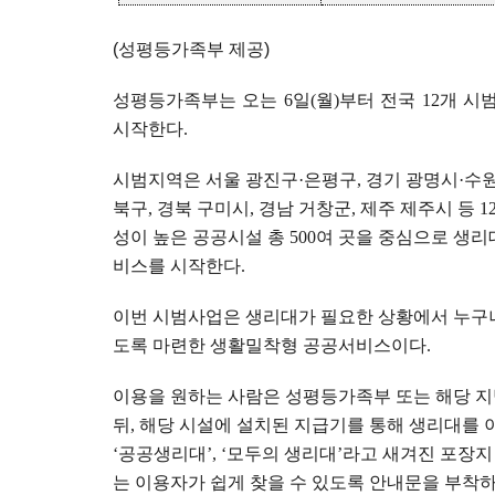
(성평등가족부 제공)
성평등가족부는 오는
6
일
(
월
)
부터 전국
12
개 시
시작한다
.
시범지역은 서울 광진구
·
은평구
,
경기 광명시
·
수
북구
,
경북 구미시
,
경남 거창군
,
제주 제주시 등
1
성이 높은 공공시설 총
500
여 곳을 중심으로 생리
비스를 시작한다
.
이번 시범사업은 생리대가 필요한 상황에서 누구나
도록 마련한 생활밀착형 공공서비스이다
.
이용을 원하는 사람은 성평등가족부 또는 해당 
뒤
,
해당 시설에 설치된 지급기를 통해 생리대를 
‘
공공생리대
’, ‘
모두의 생리대
’
라고 새겨진 포장
는 이용자가 쉽게 찾을 수 있도록 안내문을 부착