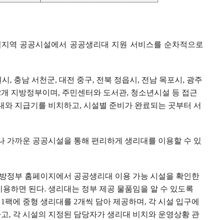
범지역 공공시설에서 공공생리대 지원 서비스를 순차적으로
원시
,
충남 서천군
,
대전 중구
,
전북 정읍시
,
전남 목포시
,
광주
2
개 지방정부이며
,
주민센터와 도서관
,
청소년시설 등 접근
대와 지급기를 비치하고
,
시설별 준비가 완료되는 곳부터 서
 가까운 공공시설을 통해 편리하게 생리대를 이용할 수 있
지방정부 홈페이지에서 공공생리대 이용 가능 시설을 확인한
이용하면 된다
.
생리대는 정부 제공 물품임을 알 수 있도록
지
1
팩에 중형 생리대를
2
개씩 담아 제공하며
,
각 시설 입구에
하고
,
각 시설의 지정된 담당자가 생리대 비치와 운영상황 관