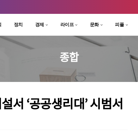
회
정치
경제
라이프
문화
피플
종합
시설서 ‘공공생리대’ 시범서