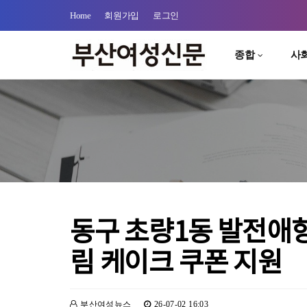
Home
회원가입
로그인
종합
사
동구 초량1동 발전애
림 케이크 쿠폰 지원
부산여성뉴스
26-07-02 16:03