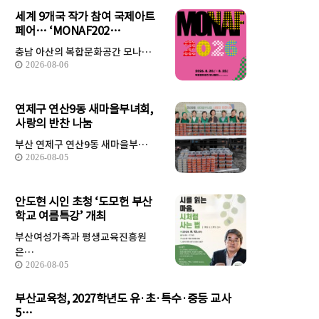
세계 9개국 작가 참여 국제아트
페어… ‘MONAF202…
충남 아산의 복합문화공간 모나…
2026-08-06
연제구 연산9동 새마을부녀회,
사랑의 반찬 나눔
부산 연제구 연산9동 새마을부…
2026-08-05
안도현 시인 초청 ‘도모헌 부산
학교 여름특강’ 개최
부산여성가족과 평생교육진흥원
은…
2026-08-05
부산교육청, 2027학년도 유·초·특수·중등 교사
5…