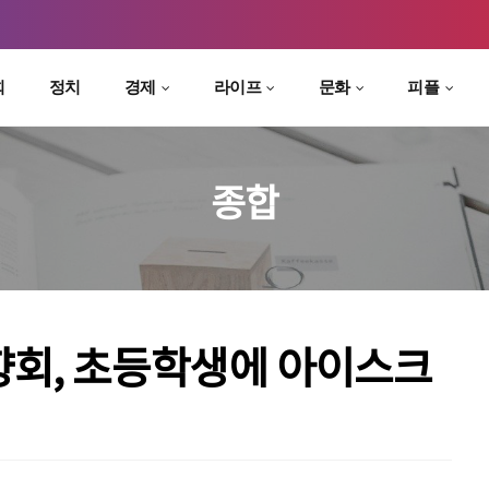
회
정치
경제
라이프
문화
피플
종합
향회, 초등학생에 아이스크