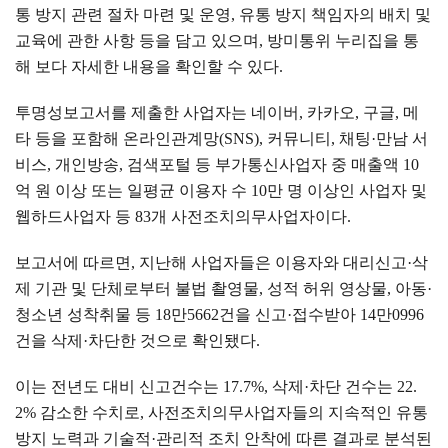
통 방지 관련 절차 마련 및 운영
,
유통 방지 책임자의 배치 및
교육에 관한 사항 등을 담고 있으며
,
방미통위 누리집을 통
해 보다 자세한 내용을 확인할 수 있다
.
투명성보고서를 제출한 사업자는 네이버
,
카카오
,
구글
,
메
타 등을 포함해 온라인관계망
(SNS),
커뮤니티
,
채팅
·
만남 서
비스
,
개인방송
,
검색포털 등 부가통신사업자 중 매출액
10
억 원 이상 또는 일평균 이용자 수
10
만 명 이상인 사업자 및
웹하드사업자 등
83
개 사전조치의무사업자이다
.
보고서에 따르면
,
지난해 사업자들은 이용자와 대리신고
·
삭
제 기관 및 단체로부터 불법 촬영물
,
성적 허위 영상물
,
아동
·
청소년 성착취물 등
18
만
5662
건을 신고
·
접수받아
14
만
0996
건을 삭제
·
차단한 것으로 확인됐다
.
이는 전년도 대비 신고건수는
17.7%,
삭제
·
차단 건수는
22.
2%
감소한 수치로
,
사전조치의무사업자들의 지속적인 유통
방지 노력과 기술적
·
관리적 조치 안착에 따른 결과로 분석된