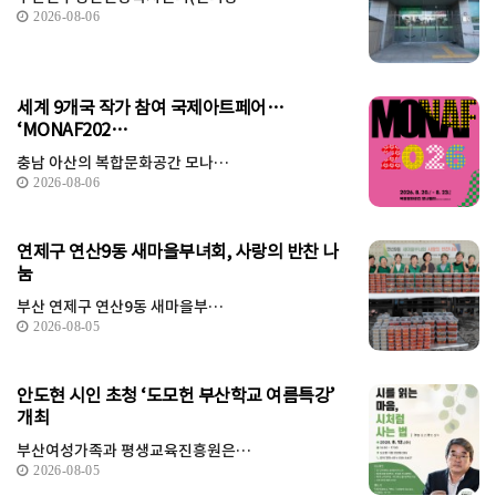
2026-08-06
세계 9개국 작가 참여 국제아트페어…
‘MONAF202…
충남 아산의 복합문화공간 모나…
2026-08-06
연제구 연산9동 새마을부녀회, 사랑의 반찬 나
눔
부산 연제구 연산9동 새마을부…
2026-08-05
안도현 시인 초청 ‘도모헌 부산학교 여름특강’
개최
부산여성가족과 평생교육진흥원은…
2026-08-05