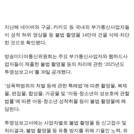
지난해 네이버와 구글
,
카카오 등 국내외 부가통신사업자들
이 성적 허위 영상물 등 불법 촬영물
14
만여 건을 삭제
·
차단
한 것으로 확인됐다
.
방송미디어통신위원회는 주요 부가통신사업자와 웹하드사
업자들이 제출한 불법 촬영물 등의 처리에 관한
‘2025
년도
투명성보고서
’
를
30
일 공개했다
.
‘
성폭력범죄의 처벌 등에 관한 특례법
’
에 따른 촬영물
,
복제
물
,
편집물
,
합성물
,
가공물 및
‘
아동
·
청소년의 성보호에 관할
법률
’
에 따른 아동
·
청소년 성착취물 등이 불법 촬영물에 해
당된다
.
투명성보고서에는 사업자별로 불법 촬영물 등 신고접수 및
처리결과
,
불법 촬영물 등 유통 방지를 위해 기울인 노력
,
유