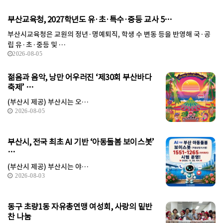
부산교육청, 2027학년도 유·초·특수·중등 교사 5…
부산시교육청은 교원의 정년·명예퇴직, 학생 수 변동 등을 반영해 국·공
립 유·초·중등 및 …
2026-08-05
젊음과 음악, 낭만 어우러진 ‘제30회 부산바다
축제’ …
(부산시 제공) 부산시는 오…
2026-08-05
부산시, 전국 최초 AI 기반 ‘아동돌봄 보이스봇’
…
(부산시 제공) 부산시는 야…
2026-08-03
동구 초량1동 자유총연맹 여성회, 사랑의 밑반
찬 나눔