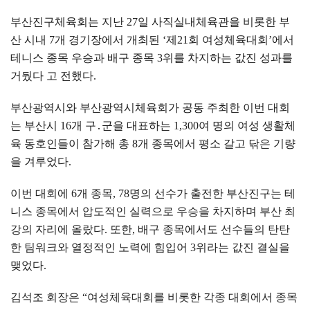
부산진구체육회는 지난
27
일 사직실내체육관을 비롯한 부
산 시내
7
개 경기장에서 개최된
‘
제
21
회 여성체육대회
’
에서
테니스 종목 우승과 배구 종목
3
위를 차지하는 값진 성과를
거뒀다 고 전했다
.
부산광역시와 부산광역시체육회가 공동 주최한 이번 대회
는 부산시
16
개 구
․
군을 대표하는
1,300
여 명의 여성 생활체
육 동호인들이 참가해 총
8
개 종목에서 평소 갈고 닦은 기량
을 겨루었다
.
이번 대회에
6
개 종목
, 78
명의 선수가 출전한 부산진구는 테
니스 종목에서 압도적인 실력으로 우승을 차지하며 부산 최
강의 자리에 올랐다
.
또한
,
배구 종목에서도 선수들의 탄탄
한 팀워크와 열정적인 노력에 힘입어
3
위라는 값진 결실을
맺었다
.
김석조 회장은
“
여성체육대회를 비롯한 각종 대회에서 종목