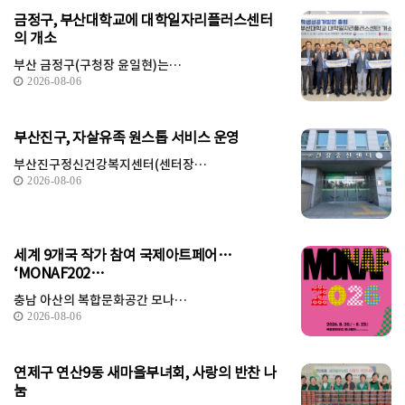
금정구, 부산대학교에 대학일자리플러스센터
의 개소
부산 금정구(구청장 윤일현)는…
2026-08-06
부산진구, 자살유족 원스톱 서비스 운영
부산진구정신건강복지센터(센터장…
2026-08-06
세계 9개국 작가 참여 국제아트페어…
‘MONAF202…
충남 아산의 복합문화공간 모나…
2026-08-06
연제구 연산9동 새마을부녀회, 사랑의 반찬 나
눔