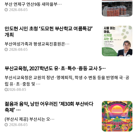
부산 연제구 연산9동 새마을부…
2026-08-05
안도현 시인 초청 ‘도모헌 부산학교 여름특강’
개최
부산여성가족과 평생교육진흥원은…
2026-08-05
부산교육청, 2027학년도 유·초·특수·중등 교사 5…
부산시교육청은 교원의 정년·명예퇴직, 학생 수 변동 등을 반영해 국·공
립 유·초·중등 및 …
2026-08-05
젊음과 음악, 낭만 어우러진 ‘제30회 부산바다
축제’ …
(부산시 제공) 부산시는 오…
2026-08-05