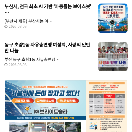
부산시, 전국 최초 AI 기반 ‘아동돌봄 보이스봇’
…
(부산시 제공) 부산시는 야…
2026-08-03
동구 초량1동 자유총연맹 여성회, 사랑의 밑반
찬 나눔
부산 동구 초량1동 자유총연맹…
2026-08-03