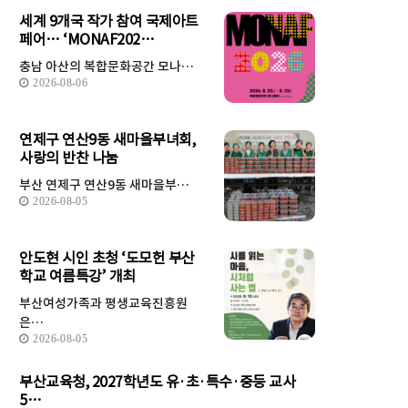
세계 9개국 작가 참여 국제아트
페어… ‘MONAF202…
충남 아산의 복합문화공간 모나…
2026-08-06
연제구 연산9동 새마을부녀회,
사랑의 반찬 나눔
부산 연제구 연산9동 새마을부…
2026-08-05
안도현 시인 초청 ‘도모헌 부산
학교 여름특강’ 개최
부산여성가족과 평생교육진흥원
은…
2026-08-05
부산교육청, 2027학년도 유·초·특수·중등 교사
5…