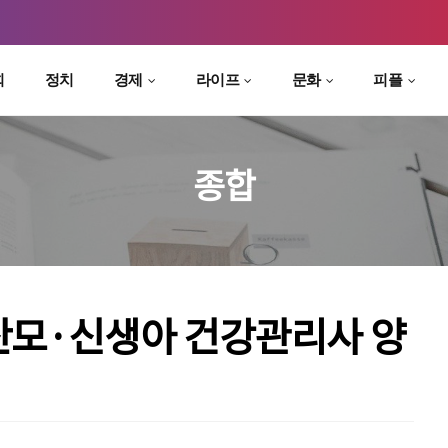
회
정치
경제
라이프
문화
피플
종합
‘산모·신생아 건강관리사 양