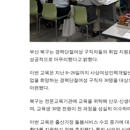
부산 북구는 경력단절여성 구직자들의 취업 지원
성공적으로 마무리했다고 밝혔다
.
이번 교육은 지난
8~26
일까지 사상여성인력개발
업을 희망하는 경력단절여성 구직자
30
명을 대상
마련됐다
.
북구는 전문교육기관에 교육을 위탁해 산모
·
신생
며
,
교육생
30
명 전원이 전 과정을 성실히 이수하
이번 교육은 출산가정 돌봄서비스 수요 증가에 
확대를 지원하기 위해 추진됐다
.
특히 산모와 신