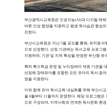
부산광역시교육청은 인공지능
(AI)
과 디지털 매체
바른 인성 함양을 지원하고 평생 독서습관 형성의
진한다
.
부산시교육청은 지난
5
월 공모를 통해
,
유치원
8
으로 선정했다
.
선정 기관에는 독서교육 프로그램
지원하며
,
기관 및 지역 특성을 반영한 부산형 유
특히 특수학급 운영 및 누리장애아 재원 기관을 
선정해 장애유아를 포함한 모든 유아의 독서 참여
영을 지원한다
.
이와 함께 유아 독서교육 내실화를 위해 부산시
을
6
월부터
11
월까지 운영한다
.
해당 프로그램은 
으로 구성되며
,
지역사회와 연계한 독서문화 환경