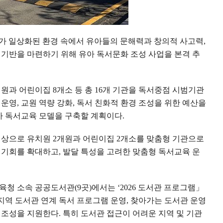
가 일상화된 환경 속에서 유아들의 문해력과 창의적 사고력
,
 기반을 마련하기 위해 유아 독서문화 조성 사업을 본격 추
개원과 어린이집
8
개소 등 총
16
개 기관을 독서중점 시범기관
 운영
,
교원 역량 강화
,
독서 친화적 환경 조성을 위한 예산을
아 독서교육 모델을 구축할 계획이다
.
대상으로 유치원
2
개원과 어린이집
2
개소를 맞춤형 기관으로
 기회를 확대하고
,
발달 특성을 고려한 맞춤형 독서교육 운
교육청 소속 공공도서관
(9
곳
)
에서는
‘2026
도서관 프로그램
」
지역 도서관 연계 독서 프로그램 운영
,
찾아가는 도서관 운영
 조성을 지원한다
.
특히 도서관 접근이 어려운 지역 및 기관