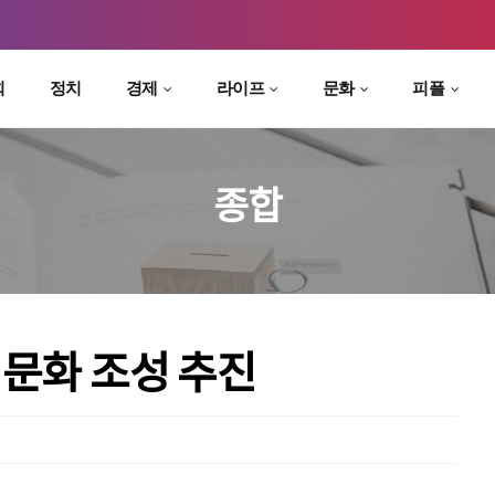
회
정치
경제
라이프
문화
피플
종합
서문화 조성 추진