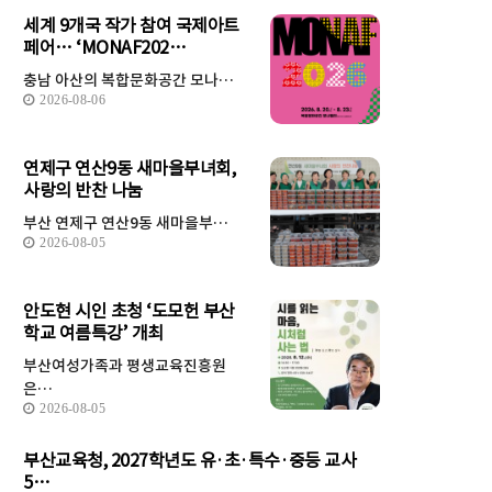
세계 9개국 작가 참여 국제아트
페어… ‘MONAF202…
충남 아산의 복합문화공간 모나…
2026-08-06
연제구 연산9동 새마을부녀회,
사랑의 반찬 나눔
부산 연제구 연산9동 새마을부…
2026-08-05
안도현 시인 초청 ‘도모헌 부산
학교 여름특강’ 개최
부산여성가족과 평생교육진흥원
은…
2026-08-05
부산교육청, 2027학년도 유·초·특수·중등 교사
5…