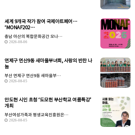
세계 9개국 작가 참여 국제아트페어…
‘MONAF202…
충남 아산의 복합문화공간 모나…
2026-08-06
연제구 연산9동 새마을부녀회, 사랑의 반찬 나
눔
부산 연제구 연산9동 새마을부…
2026-08-05
안도현 시인 초청 ‘도모헌 부산학교 여름특강’
개최
부산여성가족과 평생교육진흥원은…
2026-08-05