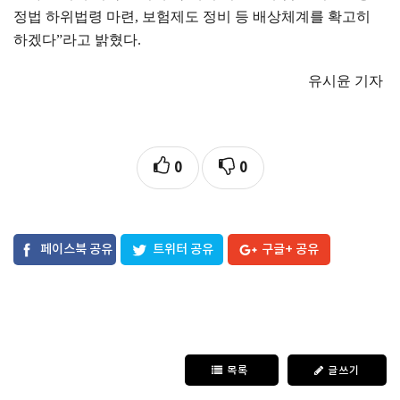
정법 하위법령 마련
,
보험제도 정비 등 배상체계를 확고히
하겠다
”
라고 밝혔다
.
유시윤 기자
0
0
페이스북 공유
트위터 공유
구글+ 공유
목록
글쓰기