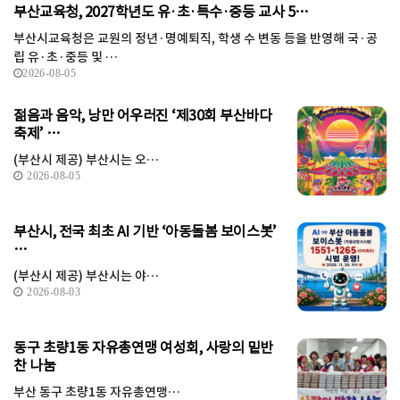
부산교육청, 2027학년도 유·초·특수·중등 교사 5…
부산시교육청은 교원의 정년·명예퇴직, 학생 수 변동 등을 반영해 국·공
립 유·초·중등 및 …
2026-08-05
젊음과 음악, 낭만 어우러진 ‘제30회 부산바다
축제’ …
(부산시 제공) 부산시는 오…
2026-08-05
부산시, 전국 최초 AI 기반 ‘아동돌봄 보이스봇’
…
(부산시 제공) 부산시는 야…
2026-08-03
동구 초량1동 자유총연맹 여성회, 사랑의 밑반
찬 나눔
부산 동구 초량1동 자유총연맹…