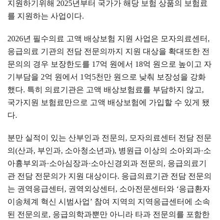
지원하기위해
2025
년부터 국가가 해당 보험 상품의 보험료
를 지원하는 사업이다
.
2026
년 필수의료 고액 배상보험 지원 사업은 모자의료센터
,
응급의료 기관의 전담 전문의까지 지원 대상을 확대또한 전
문의의 경우 보장한도를
17
억 원에서
18
억 원으로 높이고 자
기부담을
2
억 원에서
1
억
5
천만 원으로 낮춰 보장성을 강화
했다
.
특히 의료기관은 고액 배상보험료를 부담하지 않고
,
국가지원 보험료만으로 고액 배상보험에 가입할 수 있게 됐
다
.
분만 실적이 있는 산부인과 전문의
,
모자의료센터 전담 전문
의
(
산과
,
부인과
,
소아청소년과
),
병원급 이상의 소아외과
·
소
아흉부외과
·
소아심장과
·
소아신경외과 전문의
,
응급의료기
관 전담 전문의가 지원 대상이다
.
응급의료기관 전담 전문의
는 권역응급센터
,
권역외상센터
,
소아전문센터와
‘
응급환자
이송체계 혁신 시범사업
’
참여 지역의 지역응급센터에 소속
된 전문의로
,
응급의학과뿐만 아니라 타과 전문의를 포함한