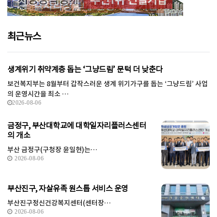
최근뉴스
생계위기 취약계층 돕는 ‘그냥드림’ 문턱 더 낮춘다
보건복지부는 8월부터 갑작스러운 생계 위기가구를 돕는 ‘그냥드림’ 사업
의 운영시간을 최소 …
2026-08-06
금정구, 부산대학교에 대학일자리플러스센터
의 개소
부산 금정구(구청장 윤일현)는…
2026-08-06
부산진구, 자살유족 원스톱 서비스 운영
부산진구정신건강복지센터(센터장…
2026-08-06