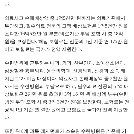
다
.
의료사고 손해배상액 중
1
억
5
천만 원까지는 의료기관에서
부담하고
,
필수의료 전문의 고액 배상보험은
1
억
5
천만 원을
초과한
16
억
5
천만 원 부분
(
의료기관 부담 포함 시 총
18
억
원
)
을 보장한다
.
해당 보험료는 전문의
1
인 기준 연
175
만 원
이고 보험료는 국가가 전액 지원한다
.
수련병원에 근무하는 내과
,
외과
,
산부인과
,
소아청소년과
,
심장혈관 흉부외과
,
응급의학과
,
신경외과
,
신경과 소속 레
지던트
’
가 지원 대상이다
.
의료사고 손해배상액 중
2
천만 원
까지는 수련병원의 부담으로 하고
,
필수의료 전공의 고액 배
상보험은
2
천만 원을 초과한
3
억
1
천만 원 배상액 부분
(
수련
병원 부담 포함 시 총
3
억
3
천만 원
)
을 보장한다
.
보험료는 전
공의
1
인 기준 연
30
만 원이고 보험료는 국가가 전액 지원한
다
.
또한 위
8
개 과목 레지던트가 소속된 수련병원은 기존에 가