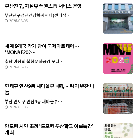
부산진구, 자살유족 원스톱 서비스 운영
부산진구정신건강복지센터(센터장…
2026-08-06
세계 9개국 작가 참여 국제아트페어…
‘MONAF202…
충남 아산의 복합문화공간 모나…
2026-08-06
연제구 연산9동 새마을부녀회, 사랑의 반찬 나
눔
부산 연제구 연산9동 새마을부…
2026-08-05
안도현 시인 초청 ‘도모헌 부산학교 여름특강’
개최