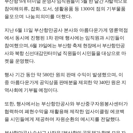
부산항
9
개 터미널 운영사 임직원들이
5
월 한 달간
자
발적
으로
참여해
의류
,
잡화
,
도서
,
생활용품 등
1300
여 점의 기부물품
을
모으며 나눔의
의미를 더했다
.
지난
6
월
11
일 부산항만공사 본사와 아름다운가게 명륜역점
에서 동시에
진행
된
1
차
판매 행사에는 임직원과 시민들이
참여
했
으며
, 6
월
19
일에는
부산항 축제 현장에서
부산
항만공
사
와 북항 신선대감만터미널 직원들이 시민들을
대상으로 마
켓을 운영했다
.
행사 기간 동안 약
580
만 원의 판매 수익이 발생했으며
,
이
중 아름다운
가게 공익상품 판매분을 제외한 약
340
만 원은 지
역사회에 기부될 예정이다
.
또한
,
행사에서는 부산항만공사와 부산중구자원봉사센터가
협력하여 폐현수막을 재활용해 제작한 업사이클링 에코백
을 시민들에게 제공하며 자원순환의 메시지를 전달
했다
.
부산항만공사 송상근 사장은
“
부산항의 공동체가 함께 모은 자