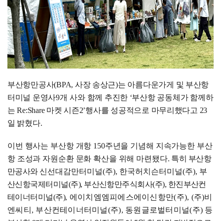
부산항만공사
(BPA,
사장 송상근
)
는 아름다운가게 및 부산항
터미널 운영사
9
개 사
와 함께 추진한
‘
부산항 공동체가 함께하
는
Re:Share
마켓 시즌
2’
행사를 성공적으로 마무리했다고
23
일 밝혔다
.
이번 행사는 부산항 개항
150
주년을 기념해 지속가능한 부산
항 조성과 자원순환 문화 확산을 위해 마련됐다
.
특히 부산항
만공사와
신선대감만터미널
(
주
),
한국허치슨터미널
(
주
),
부
산신항국제터미널
(
주
),
부산신항만주식회사
(
주
),
한진부산컨
테이너터미널
(
주
)
,
에이치엠엠피에스에이신항만
(
주
), (
주
)
비
엔씨티
,
부산컨테이너터미널
(
주
),
동원글로벌터미널
(
주
)
등