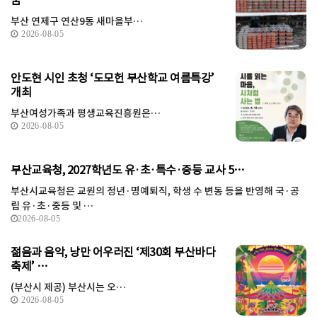
눔
부산 연제구 연산9동 새마을부…
2026-08-05
안도현 시인 초청 ‘도모헌 부산학교 여름특강’
개최
부산여성가족과 평생교육진흥원은…
2026-08-05
부산교육청, 2027학년도 유·초·특수·중등 교사 5…
부산시교육청은 교원의 정년·명예퇴직, 학생 수 변동 등을 반영해 국·공
립 유·초·중등 및 …
2026-08-05
젊음과 음악, 낭만 어우러진 ‘제30회 부산바다
축제’ …
(부산시 제공) 부산시는 오…
2026-08-05