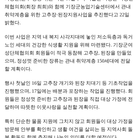
체협의회
(
회장 최희
)
와 함께 기장군농업기술센터에서 관내
취약계층을 위한 고추장
·
된장지원사업을 추진했다고
22
일
밝혔다
.
이번 사업은 지역 내 복지 사각지대에 놓인 저소득층과 독거
노인 세대의 건강한 식생활 지원을 위해 마련됐다
.
기장군여
성단체협의회 회원들이 적극 동참해 고추장
,
된장을 만들었
으며
,
정성껏 준비한 장류는 관내 취약계층
150
세대에 전달
할 계획이다
.
행사 첫날인
16
일 고추장 개기와 된장 치대기 등 기초작업을
진행했으며
, 17
일에는 배분과 포장하는 작업을 진행했다
.
회
원들은 정성껏 준비한 고추장과 된장을 직접 대상 가정에 전
달하며 따뜻한 이웃사랑을 실천할 계획이다
.
특히 단순한 물품 지원에 그치지 않고 회원들이 대상 가정을
방문해 안부를 확인하고 생활 여건을 살피는 등 지역사회 돌
봄 활동도 함께 추진해 나눔의 의미를 더할 예정이다
.