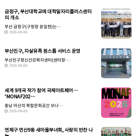
금정구, 부산대학교에 대학일자리플러스센터
의 개소
부산 금정구(구청장 윤일현)는…
2026-08-06
부산진구, 자살유족 원스톱 서비스 운영
부산진구정신건강복지센터(센터장…
2026-08-06
세계 9개국 작가 참여 국제아트페어…
‘MONAF202…
충남 아산의 복합문화공간 모나…
2026-08-06
연제구 연산9동 새마을부녀회, 사랑의 반찬 나