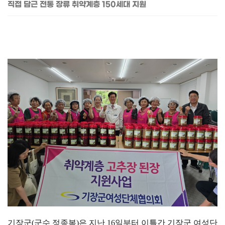
직접 담근 전통 장류 취약계층 150세대 지원
기장군
(
군수 정종복
)
은 지난
16
일부터 이틀간 기장군 여성단