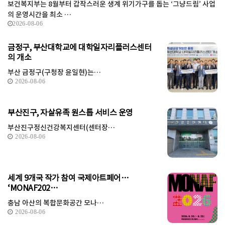
보건복지부는 8월부터 갑작스러운 생계 위기가구를 돕는 ‘그냥드림’ 사업
의 운영시간을 최소 …
2026-08-06
금정구, 부산대학교에 대학일자리플러스센터
의 개소
부산 금정구(구청장 윤일현)는…
2026-08-06
부산진구, 자살유족 원스톱 서비스 운영
부산진구정신건강복지센터(센터장…
2026-08-06
세계 9개국 작가 참여 국제아트페어…
‘MONAF202…
충남 아산의 복합문화공간 모나…
2026-08-06