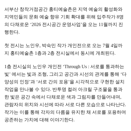
서부산 창작거점공간 홍티예술촌은 지역 예술의 활성화와
지역민들의 문화 예술 향유 기회 확대를 위해 입주작가
8
명
의 다채로운
‘2026
전시공간 운영사업
’
을 오는
11
월까지 진
행한다
.
첫 전시는 노인우
,
박숙민 작가 개인전으로 오는
7
월
4
일까
지 홍티예술촌
1
층과
2
층 전시실에서 동시에 개최된다
.
1
층 전시실의 노인우 개인전
‘Through Us :
서로를 통과하는
빛
’
에서는 빛과 조형
,
그리고 공간과 시선의 관계를 통해
‘
다
양성의 인정
’
과
‘
서로 간의 포용
’
을 시각적으로 구현한 설치
작업을 만나볼 수 있다
.
반투명 컬러 아크릴 구조물을 통과
한 빛은 공간 속에서 다채로운 색과 그림자를 만들어내며
,
관람자의 위치와 시선에 따라 서로 다른 모습으로 나타난다
.
작가는 이를 통해 각자의 다름을 유지한 채 서로를 포용하며
공존하는 가치에 대해 이야기한다
.