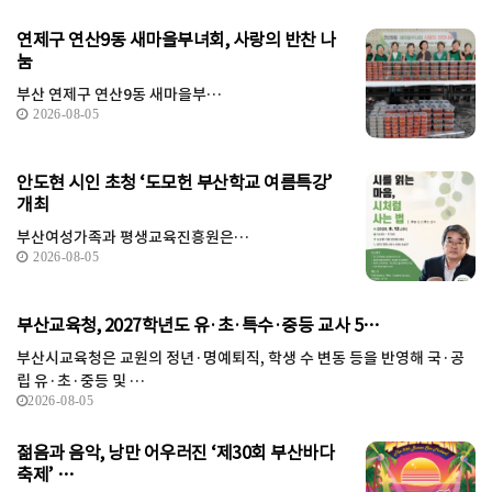
연제구 연산9동 새마을부녀회, 사랑의 반찬 나
눔
부산 연제구 연산9동 새마을부…
2026-08-05
안도현 시인 초청 ‘도모헌 부산학교 여름특강’
개최
부산여성가족과 평생교육진흥원은…
2026-08-05
부산교육청, 2027학년도 유·초·특수·중등 교사 5…
부산시교육청은 교원의 정년·명예퇴직, 학생 수 변동 등을 반영해 국·공
립 유·초·중등 및 …
2026-08-05
젊음과 음악, 낭만 어우러진 ‘제30회 부산바다
축제’ …