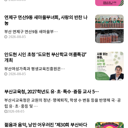
연제구 연산9동 새마을부녀회, 사랑의 반찬 나
눔
부산 연제구 연산9동 새마을부…
2026-08-05
안도현 시인 초청 ‘도모헌 부산학교 여름특강’
개최
부산여성가족과 평생교육진흥원은…
2026-08-05
부산교육청, 2027학년도 유·초·특수·중등 교사 5…
부산시교육청은 교원의 정년·명예퇴직, 학생 수 변동 등을 반영해 국·공
립 유·초·중등 및 …
2026-08-05
젊음과 음악, 낭만 어우러진 ‘제30회 부산바다