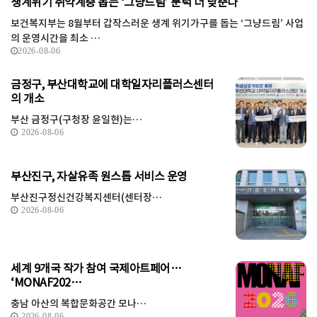
생계위기 취약계층 돕는 ‘그냥드림’ 문턱 더 낮춘다
보건복지부는 8월부터 갑작스러운 생계 위기가구를 돕는 ‘그냥드림’ 사업
의 운영시간을 최소 …
2026-08-06
금정구, 부산대학교에 대학일자리플러스센터
의 개소
부산 금정구(구청장 윤일현)는…
2026-08-06
부산진구, 자살유족 원스톱 서비스 운영
부산진구정신건강복지센터(센터장…
2026-08-06
세계 9개국 작가 참여 국제아트페어…
‘MONAF202…
충남 아산의 복합문화공간 모나…
2026-08-06