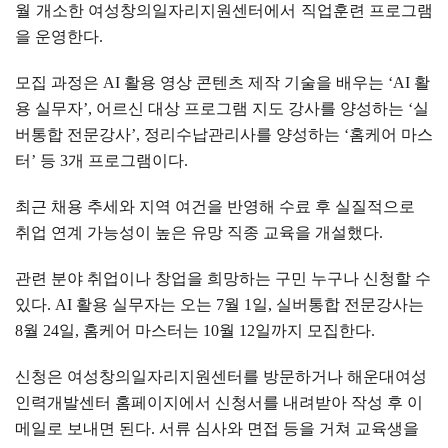
월 개소한 여성창의일자리지원센터에서 직업훈련 프로그램
을 운영한다
.
모집 과정은
AI
활용 영상 콘텐츠 제작 기술을 배우는
‘AI
활
용 실무자
’,
어르신 대상 프로그램 지도 강사를 양성하는
‘
실
버통합 전문강사
’,
정리수납관리사를 양성하는
‘
홈케어 마스
터
’
등
3
개 프로그램이다
.
최근 채용 추세와 지역 여건을 반영해 수료 후 실질적으로
취업 연계 가능성이 높은 유망 직종 교육을 개설했다
.
관련 분야 취업이나 창업을 희망하는 구민 누구나 신청할 수
있다
. AI
활용 실무자는 오는
7
월
1
일
,
실버통합 전문강사는
8
월
24
일
,
홈케어 마스터는
10
월
12
일까지 모집한다
.
신청은 여성창의일자리지원센터를 방문하거나 해운대여성
인력개발센터 홈페이지에서 신청서를 내려받아 작성 후 이
메일로 보내면 된다
.
서류 심사와 면접 등을 거쳐 교육생을