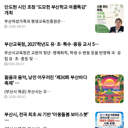
안도현 시인 초청 ‘도모헌 부산학교 여름특강’
개최
부산여성가족과 평생교육진흥원은…
2026-08-05
부산교육청, 2027학년도 유·초·특수·중등 교사 5…
부산시교육청은 교원의 정년·명예퇴직, 학생 수 변동 등을 반영해 국·공
립 유·초·중등 및 …
2026-08-05
젊음과 음악, 낭만 어우러진 ‘제30회 부산바다
축제’ …
(부산시 제공) 부산시는 오…
2026-08-05
부산시, 전국 최초 AI 기반 ‘아동돌봄 보이스봇’
…