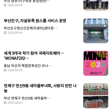
부산 금정구(구청장 윤일현)는…
2026-08-06
부산진구, 자살유족 원스톱 서비스 운영
부산진구정신건강복지센터(센터장…
2026-08-06
세계 9개국 작가 참여 국제아트페어…
‘MONAF202…
충남 아산의 복합문화공간 모나…
2026-08-06
연제구 연산9동 새마을부녀회, 사랑의 반찬 나
눔
부산 연제구 연산9동 새마을부…
2026-08-05