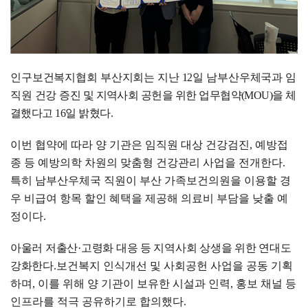
인구보건복지협회 부산지회는 지난
12
일 남부산우체국과 임
직원 건강
증진 및 지역사회 공헌을 위한 업무협약
(MOU)
을 체
결했다고
16
일 밝혔다
.
이번 협약에 따라 양 기관은 임직원 대상 건강검진
,
예방접
종 등 예방의학 차원의 맞춤형 건강관리 사업을 전개한다
.
특히 남부산우체국 직원이 부산 가족보건의원을 이용할 경
우 비급여 항목 할인 혜택을 제공해 의료비 부담을 낮출 예
정이다
.
아울러 저출산
·
고령화 대응 등 지역사회 상생을 위한 연대도
강화한다
.
보건복지 인식개선 및 사회공헌 사업을 공동 기획
하며
,
이를 위해 양 기관이 보유한 시설과 인력
,
홍보 채널 등
인프라를 적극 공유하기로 합의했다
.