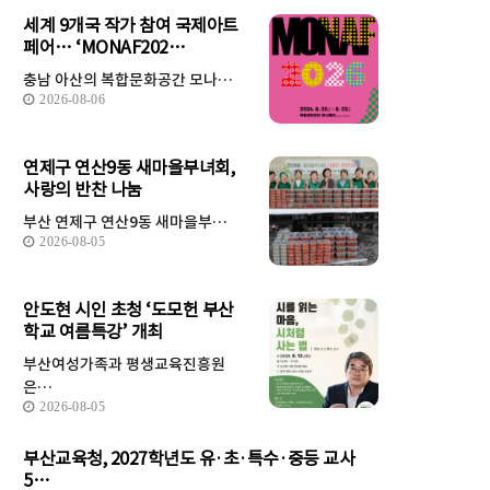
세계 9개국 작가 참여 국제아트
페어… ‘MONAF202…
충남 아산의 복합문화공간 모나…
2026-08-06
연제구 연산9동 새마을부녀회,
사랑의 반찬 나눔
부산 연제구 연산9동 새마을부…
2026-08-05
안도현 시인 초청 ‘도모헌 부산
학교 여름특강’ 개최
부산여성가족과 평생교육진흥원
은…
2026-08-05
부산교육청, 2027학년도 유·초·특수·중등 교사
5…