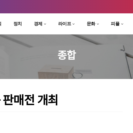
회
정치
경제
라이프
문화
피플
종합
 판매전 개최