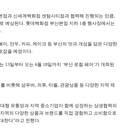
본점과 신세계백화점 센텀시티점과 협력해 진행되는 만큼
,
으로 예상된다
.
롯데백화점 부산본점 지하
1
층 행사장에서는
다
.
볶이
,
만두
,
커피
,
케이크 등 부산의 맛과 개성을 담은 다양한
로잡을 예정이다
.
서는
13
일부터 오는
6
월
18
일까지
‘
부산 로컬 페어
’
가 개최된
류를 비롯해 샴푸바
,
의류
,
타월
,
관광상품 등 다양한 지역 제
 대형 유통망과 지역 중소기업이 함께 성장하는 상생협력의
 지역의 다양한 상품과 브랜드를 직접 경험하고 소비함으로
기대한다
”
라고 전했다
.