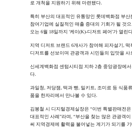
로 개척을 지원하기 위해 마련됐다
.
특히 부산의 대표적인 유통망인 롯데백화점 부산
참여기업에 실질적인 매출 증대의 기회가 될 것
오는
6
월
18
일까지
'
케이
(K)-
디저트 페어
'
가 열린
지역 디저트 브랜드
6
개사가 참여해 피자설기
,
떡
디저트를 선보이며 관광객과 시민들의 입맛을 사
신세계백화점 센텀시티점 지하
2
층 중앙광장에
다
.
과일청
,
저당잼
,
떡과 빵
,
밀키트
,
조미료 등 식품
품을 한자리에서 만나볼 수 있다
.
김봉철 시 디지털경제실장은
“
이번 특별판매전은
대표적인 사례
”
라며
, “
부산을 찾는 많은 관광객이
써 지역경제에 활력을 불어넣는 계기가 되기를 