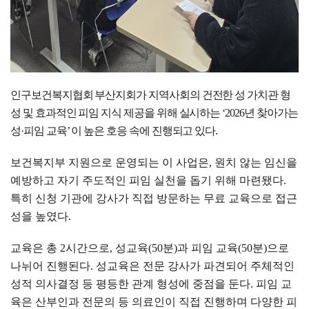
인구보건복지협회 부산지회가 지역사회의 건전한 성 가치관 형
성 및 효과적인 피임 지식 제공을 위해 실시하는
‘2026
년 찾아가는
성
·
피임 교육
’
이 높은 호응 속에 진행되고 있다
.
보건복지부 지원으로 운영되는 이 사업은
,
원치 않는 임신을
예방하고 자기 주도적인 피임 실천을 돕기 위해 마련됐다
.
특히 신청 기관에 강사가 직접 방문하는 무료 교육으로 접근
성을 높였다
.
교육은 총
2
시간으로
,
성교육
(50
분
)
과 피임 교육
(50
분
)
으로
나뉘어 진행된다
.
성교육은 전문 강사가 파견되어 주체적인
성적 의사결정 등 평등한 관계 형성에 중점을 둔다
.
피임 교
육은 산부인과 전문의 등 의료인이 직접 진행하며 다양한 피