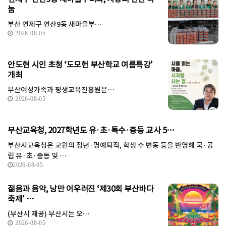
눔
부산 연제구 연산9동 새마을부…
2026-08-05
안도현 시인 초청 ‘도모헌 부산학교 여름특강’
개최
부산여성가족과 평생교육진흥원은…
2026-08-05
부산교육청, 2027학년도 유·초·특수·중등 교사 5…
부산시교육청은 교원의 정년·명예퇴직, 학생 수 변동 등을 반영해 국·공
립 유·초·중등 및 …
2026-08-05
젊음과 음악, 낭만 어우러진 ‘제30회 부산바다
축제’ …
(부산시 제공) 부산시는 오…
2026-08-05