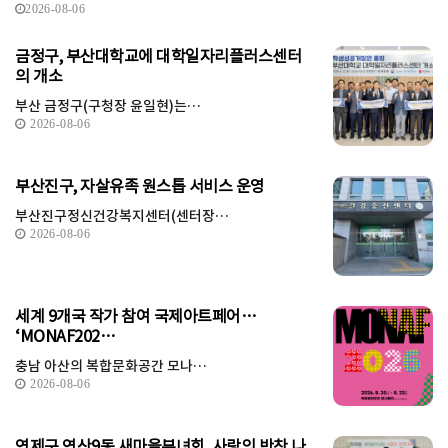
2026-08-06
금정구, 부산대학교에 대학일자리플러스센터
의 개소
부산 금정구(구청장 윤일현)는…
2026-08-06
부산진구, 자살유족 원스톱 서비스 운영
부산진구정신건강복지센터(센터장…
2026-08-06
세계 9개국 작가 참여 국제아트페어…
‘MONAF202…
충남 아산의 복합문화공간 모나…
2026-08-06
연제구 연산9동 새마을부녀회, 사랑의 반찬 나