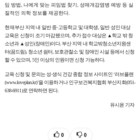
임 방법
,
나에게 맞는 피임법 찾기
,
성매개감염병 예방 등 실
질적인 의학 정보를 제공한다
.
현재
부산 지역 내 일반 중
·
고등학교 및 대학생
,
일반 성인 대상
교육은 신청이 조기 마감됐으며
,
추가 접수 대상은
▲
학교 밖 청
소년과
▲
성인
(
장애인
)
이다
.
부산 지역 내 학교밖청소년지원센
터
(
꿈드림
),
청소년 쉼터
,
보호관찰소 및 장애인 시설 등에서 신청
할 수 있으며
, 5
인 이상의 인원이면 신청 가능하다
.
교육 신청 및 문의는 성
·
생식 건강 종합 정보 사이트인
‘
러브플랜
(www.loveplan.kr)’
을 이용하거나 인구보건복지협회 부산지회
(051-
638-6911)
로 연락하면 된다
.
유시윤 기자
0
0