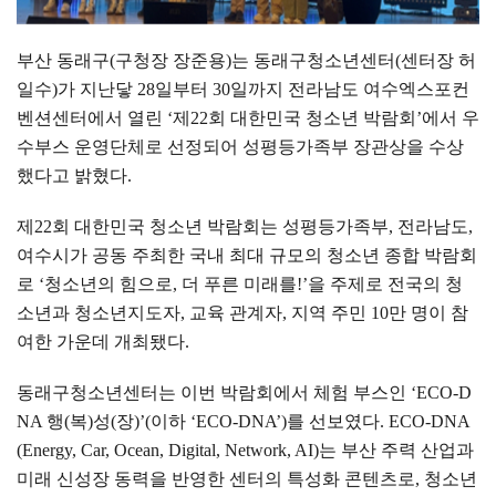
부산 동래구
(
구청장 장준용
)
는 동래구청소년센터
(
센터장 허
일수
)
가 지난닿
28
일부터
30
일까지 전라남도 여수엑스포컨
벤션센터에서 열린
‘
제
22
회 대한민국 청소년 박람회
’
에서 우
수부스 운영단체로 선정되어 성평등가족부 장관상을 수상
했다고 밝혔다
.
제
22
회 대한민국 청소년 박람회는 성평등가족부
,
전라남도
,
여수시가 공동 주최한 국내 최대 규모의 청소년 종합 박람회
로
‘
청소년의 힘으로
,
더 푸른 미래를
!’
을 주제로 전국의 청
소년과 청소년지도자
,
교육 관계자
,
지역 주민
10
만 명이 참
여한 가운데 개최됐다
.
동래구청소년센터는 이번 박람회에서 체험 부스인
‘ECO-D
NA
행
(
복
)
성
(
장
)’(
이하
‘ECO-DNA’)
를 선보였다
. ECO-DNA
(Energy, Car, Ocean, Digital, Network, AI)
는 부산 주력 산업과
미래 신성장 동력을 반영한 센터의 특성화 콘텐츠로
,
청소년