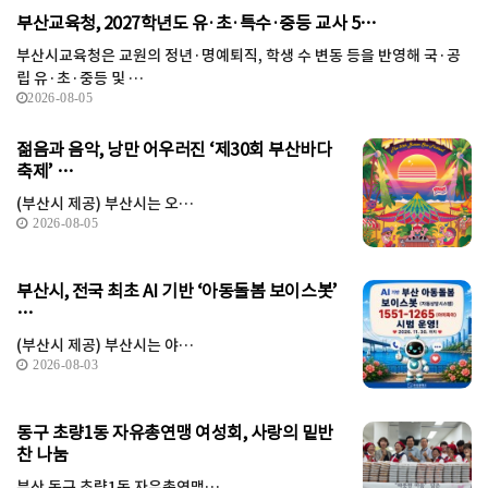
부산교육청, 2027학년도 유·초·특수·중등 교사 5…
부산시교육청은 교원의 정년·명예퇴직, 학생 수 변동 등을 반영해 국·공
립 유·초·중등 및 …
2026-08-05
젊음과 음악, 낭만 어우러진 ‘제30회 부산바다
축제’ …
(부산시 제공) 부산시는 오…
2026-08-05
부산시, 전국 최초 AI 기반 ‘아동돌봄 보이스봇’
…
(부산시 제공) 부산시는 야…
2026-08-03
동구 초량1동 자유총연맹 여성회, 사랑의 밑반
찬 나눔
부산 동구 초량1동 자유총연맹…