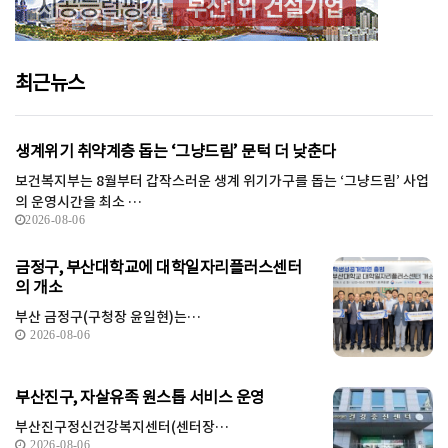
최근뉴스
생계위기 취약계층 돕는 ‘그냥드림’ 문턱 더 낮춘다
보건복지부는 8월부터 갑작스러운 생계 위기가구를 돕는 ‘그냥드림’ 사업
의 운영시간을 최소 …
2026-08-06
금정구, 부산대학교에 대학일자리플러스센터
의 개소
부산 금정구(구청장 윤일현)는…
2026-08-06
부산진구, 자살유족 원스톱 서비스 운영
부산진구정신건강복지센터(센터장…
2026-08-06