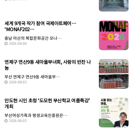
세계 9개국 작가 참여 국제아트페어…
‘MONAF202…
충남 아산의 복합문화공간 모나…
2026-08-06
연제구 연산9동 새마을부녀회, 사랑의 반찬 나
눔
부산 연제구 연산9동 새마을부…
2026-08-05
안도현 시인 초청 ‘도모헌 부산학교 여름특강’
개최
부산여성가족과 평생교육진흥원은…
2026-08-05