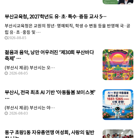
부산교육청, 2027학년도 유·초·특수·중등 교사 5…
부산시교육청은 교원의 정년·명예퇴직, 학생 수 변동 등을 반영해 국·공
립 유·초·중등 및 …
2026-08-05
젊음과 음악, 낭만 어우러진 ‘제30회 부산바다
축제’ …
(부산시 제공) 부산시는 오…
2026-08-05
부산시, 전국 최초 AI 기반 ‘아동돌봄 보이스봇’
…
(부산시 제공) 부산시는 야…
2026-08-03
동구 초량1동 자유총연맹 여성회, 사랑의 밑반