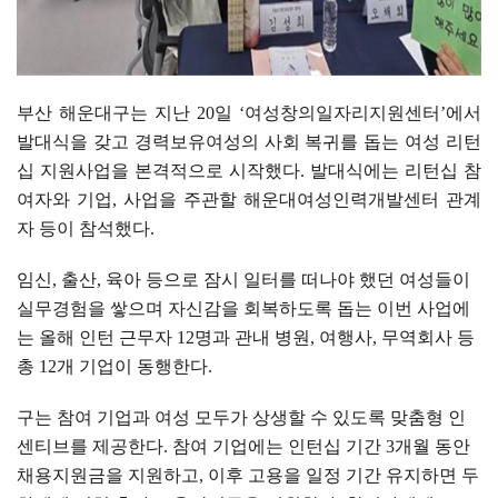
부산 해운대구는 지난
20
일
‘
여성창의일자리지원센터
’
에서
발대식을 갖고 경력보유여성의 사회 복귀를 돕는 여성 리턴
십 지원사업을 본격적으로 시작했다
.
발대식에는 리턴십 참
여자와 기업
,
사업을 주관할 해운대여성인력개발센터 관계
자 등이 참석했다
.
임신
,
출산
,
육아 등으로 잠시 일터를 떠나야 했던 여성들이
실무경험을 쌓으며 자신감을 회복하도록 돕는 이번 사업에
는 올해 인턴 근무자
12
명과 관내 병원
,
여행사
,
무역회사 등
총
12
개 기업이 동행한다
.
구는 참여 기업과 여성 모두가 상생할 수 있도록 맞춤형 인
센티브를 제공한다
.
참여 기업에는 인턴십 기간
3
개월 동안
채용지원금을 지원하고
,
이후 고용을 일정 기간 유지하면 두