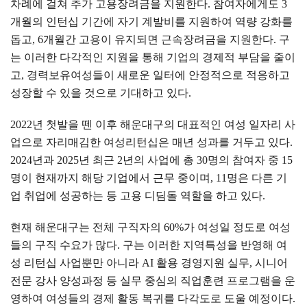
차례에 걸쳐 추가 고용장려금을 지원한다
.
참여자에게도
3
개월의 인턴십 기간에 자기 계발비를 지원하여 역량 강화를
돕고
, 6
개월간 고용이 유지되면 근속장려금을 지원한다
.
구
는 이러한 다각적인 지원을 통해 기업의 경제적 부담을 줄이
고
,
경력보유여성들이 새로운 일터에 안정적으로 적응하고
성장할 수 있을 것으로 기대하고 있다
.
2022
년 첫발을 뗀 이후 해운대구의 대표적인 여성 일자리 사
업으로 자리매김한 여성리턴십은 매년 성과를 거두고 있다
.
2024
년과
2025
년 최근
2년의
사업에 총
30
명의 참여자 중
15
명이 현재까지 해당 기업에서 근무 중이며
, 11
명은 다른 기
업 취업에 성공하는 등 고용 디딤돌 역할을 하고 있다
.
현재 해운대구는 전체 구직자의
60%
가 여성일 정도로 여성
들의 구직 수요가 많다
.
구는 이러한 지역특성을 반영해 여
성 리턴십 사업뿐만 아니라
AI
활용 경영지원 실무
,
시니어
전문 강사 양성과정 등 실무 중심의 직업훈련 프로그램을 운
영하여 여성들의 경제 활동 복귀를 다각도로 도울 예정이다
.