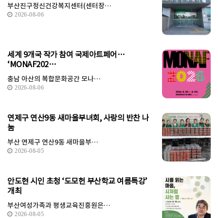
부산진구정신건강복지센터(센터장…
2026-08-06
세계 9개국 작가 참여 국제아트페어…
‘MONAF202…
충남 아산의 복합문화공간 모나…
2026-08-06
연제구 연산9동 새마을부녀회, 사랑의 반찬 나
눔
부산 연제구 연산9동 새마을부…
2026-08-05
안도현 시인 초청 ‘도모헌 부산학교 여름특강’
개최
부산여성가족과 평생교육진흥원은…
2026-08-05