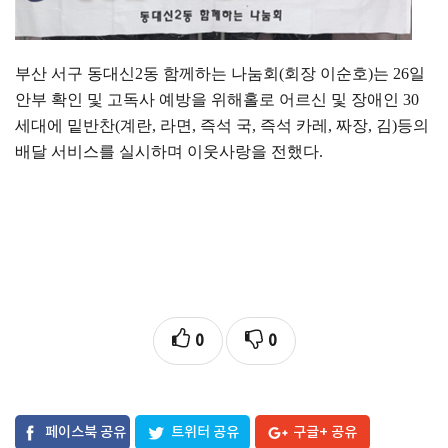
부산 서구 동대신
2
동 함께하는 나눔회
(
회장 이순호
)
는
26
일
안부 확인 및 고독사 예방을 위해홀로 어르신 및 장애인
30
세대에 밑반찬
(
계란
,
라면
,
즉석 국
,
즉석 카레
,
짜장
,
김
)
등의
배달 서비스를 실시하며 이웃사랑을 전했다
.
0
0
페이스북 공유
트위터 공유
구글+ 공유