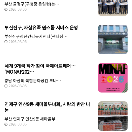
부산 금정구(구청장 윤일현)는…
2026-08-06
부산진구, 자살유족 원스톱 서비스 운영
부산진구정신건강복지센터(센터장…
2026-08-06
세계 9개국 작가 참여 국제아트페어…
‘MONAF202…
충남 아산의 복합문화공간 모나…
2026-08-06
연제구 연산9동 새마을부녀회, 사랑의 반찬 나
눔
부산 연제구 연산9동 새마을부…
2026-08-05