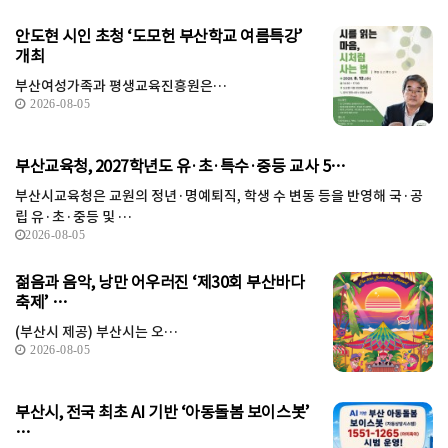
안도현 시인 초청 ‘도모헌 부산학교 여름특강’
개최
부산여성가족과 평생교육진흥원은…
2026-08-05
부산교육청, 2027학년도 유·초·특수·중등 교사 5…
부산시교육청은 교원의 정년·명예퇴직, 학생 수 변동 등을 반영해 국·공
립 유·초·중등 및 …
2026-08-05
젊음과 음악, 낭만 어우러진 ‘제30회 부산바다
축제’ …
(부산시 제공) 부산시는 오…
2026-08-05
부산시, 전국 최초 AI 기반 ‘아동돌봄 보이스봇’
…