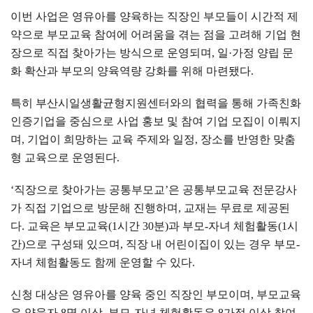
이번 사업은 영유아를 양육하는 직장인 부모들이 시간적 제
약으로 부모교육 참여에 어려움을 겪는 점을 고려해 기업 현
장으로 직접 찾아가는 방식으로 운영되며
,
일
·
가정 양립 문
화 확산과 부모의 양육역량 강화를 위해 마련됐다
.
특히 부산시일생활균형지원센터와의 협력을 통해 가족친화
인증기업을 중심으로 사업 홍보 및 참여 기업 모집이 이뤄지
며
,
기업이 희망하는 교육 주제와 일정
,
장소를 반영한 맞춤
형 교육으로 운영된다
.
‘
직장으로 찾아가는 공통부모교
’
은 공통부모교육 전문강사
가 직접 기업으로 방문해 진행하며
,
교재는 무료로 제공된
다
.
교육은 부모교육
(1
시간
30
분
)
과 부모
-
자녀 체험활동
(1
시
간
)
으로 구성돼 있으며
,
직장 내 어린이집이 있는 경우 부모
-
자녀 체험활동도 함께 운영할 수 있다
.
신청 대상은 영유아를 양육 중인 직장인 부모이며
,
부모교육
은 양육자
8
명 이상
,
부모
-
자녀 체험활동은
8
가정 이상 참여