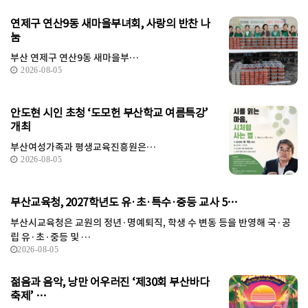
연제구 연산9동 새마을부녀회, 사랑의 반찬 나
눔
부산 연제구 연산9동 새마을부…
2026-08-05
안도현 시인 초청 ‘도모헌 부산학교 여름특강’
개최
부산여성가족과 평생교육진흥원은…
2026-08-05
부산교육청, 2027학년도 유·초·특수·중등 교사 5…
부산시교육청은 교원의 정년·명예퇴직, 학생 수 변동 등을 반영해 국·공
립 유·초·중등 및 …
2026-08-05
젊음과 음악, 낭만 어우러진 ‘제30회 부산바다
축제’ …