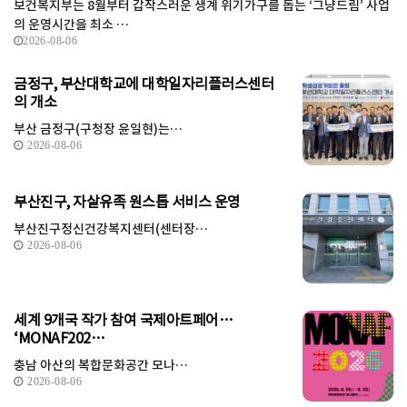
보건복지부는 8월부터 갑작스러운 생계 위기가구를 돕는 ‘그냥드림’ 사업
의 운영시간을 최소 …
2026-08-06
금정구, 부산대학교에 대학일자리플러스센터
의 개소
부산 금정구(구청장 윤일현)는…
2026-08-06
부산진구, 자살유족 원스톱 서비스 운영
부산진구정신건강복지센터(센터장…
2026-08-06
세계 9개국 작가 참여 국제아트페어…
‘MONAF202…
충남 아산의 복합문화공간 모나…
2026-08-06