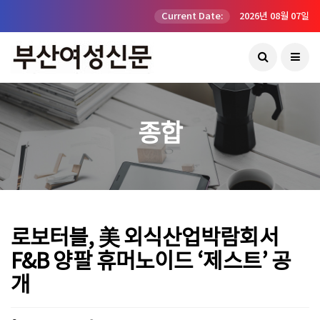
Current Date:
2026년 08월 07일
종합
로보터블, 美 외식산업박람회서
F&B 양팔 휴머노이드 ‘제스트’ 공
개