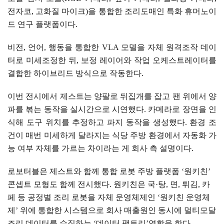
전자코
,
고화질 마이크
)
을 통합한 조리도매인 특화 휴머노이
드 연구 플랫폼이다
.
비전
,
언어
,
행동을 통합한
VLA
모델을 자체 원격조작 데이
터로 미세조정한 뒤
,
보정 레이어와 작업 오케스트레이터를
결합한 하이브리드 방식으로 작동한다
.
이번 전시에서 제스트는 양팔로 뒤집개를 잡고 팬 위에서 양
파를 볶는 동작을 실시간으로 시연했다
.
카메라로 장면을 인
식해 도구 위치를 추정하고 파지 동작을 생성했다
.
환경 조
건이 매번 미세하게 달라지는 식당 주방 환경에서 자동화 가
능 여부 자체를 가르는 차이라는 게 회사 측 설명이다
.
로보터블은 제스트와 함께 통합 로봇 주방 플랫폼
‘
원키친
’
콘셉트 모형도 함께 전시했다
.
원키친은 국
·
탕
,
면
,
튀김
,
카
페 등 공정별 조리 로봇을 자체 운영체제인
‘
원키친 운영체
제
’
위에 통합한 시스템으로 회사 매출원인 동시에 멀티모달
조리 데이터를 수집하는
‘
데이터 팩토리
’
역할을 한다
.