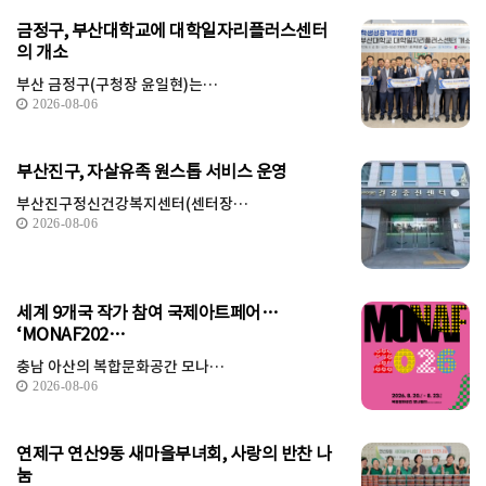
금정구, 부산대학교에 대학일자리플러스센터
의 개소
부산 금정구(구청장 윤일현)는…
2026-08-06
부산진구, 자살유족 원스톱 서비스 운영
부산진구정신건강복지센터(센터장…
2026-08-06
세계 9개국 작가 참여 국제아트페어…
‘MONAF202…
충남 아산의 복합문화공간 모나…
2026-08-06
연제구 연산9동 새마을부녀회, 사랑의 반찬 나
눔