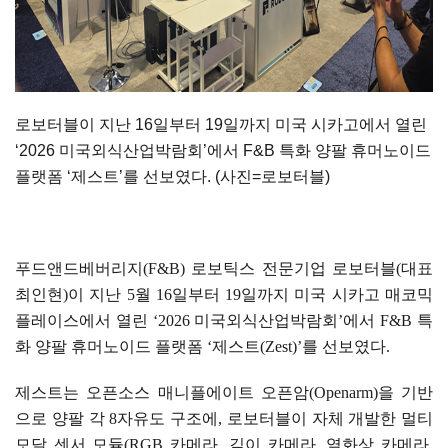
로보터블이 지난
16
일부터
19
일까지 미국 시카고에서 열린
‘2026
미국외식산업박람회
’
에서
F&B
특화 양팔 휴머노이드
플랫폼
‘
제스트
’
를 선보였다
. (
사진
=
로보터블
)
푸드앤드베버리지
(F&B)
로보틱스 전문기업 로보터블
(
대표
최인현
)
이 지난
5
월
16
일부터
19
일까지 미국 시카고 매코믹
플레이스에서 열린
‘2026
미국외식산업박람회
’
에서
F&B
특
화 양팔 휴머노이드 플랫폼
‘
제스트
(Zest)’
를 선보였다
.
제스트는 오픈소스 매니플에이트 오픈암
(Openarm)
을 기반
으로 양팔 각
8
자유도 구조에
,
로보터블이 자체 개발한 멀티
모달 센서 모듈
(RGB
카메라
,
깊이 카메라
,
열화상 카메라
,