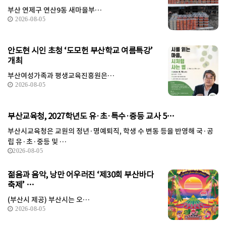
부산 연제구 연산9동 새마을부…
2026-08-05
안도현 시인 초청 ‘도모헌 부산학교 여름특강’
개최
부산여성가족과 평생교육진흥원은…
2026-08-05
부산교육청, 2027학년도 유·초·특수·중등 교사 5…
부산시교육청은 교원의 정년·명예퇴직, 학생 수 변동 등을 반영해 국·공
립 유·초·중등 및 …
2026-08-05
젊음과 음악, 낭만 어우러진 ‘제30회 부산바다
축제’ …
(부산시 제공) 부산시는 오…
2026-08-05