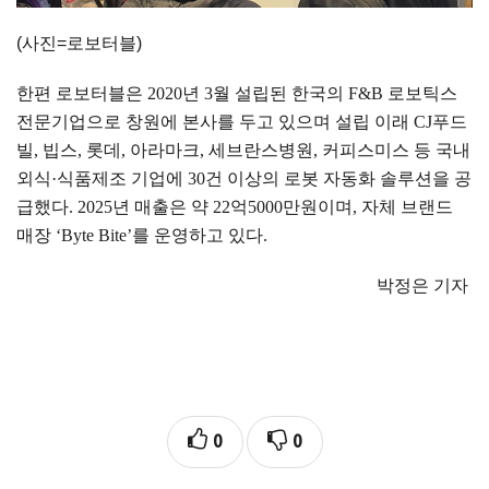
(
사진
=
로보터블
)
한편 로보터블은
2020
년
3
월 설립된 한국의
F&B
로보틱스
전문기업으로 창원에 본사를 두고 있으며 설립 이래
CJ
푸드
빌
,
빕스
,
롯데
,
아라마크
,
세브란스병원
,
커피스미스 등 국내
외식
·
식품제조 기업에
30
건 이상의 로봇 자동화 솔루션을 공
급했다
. 2025
년 매출은 약
22
억
5000
만원이며
,
자체 브랜드
매장
‘Byte Bite’
를 운영하고 있다
.
박정은 기자
0
0