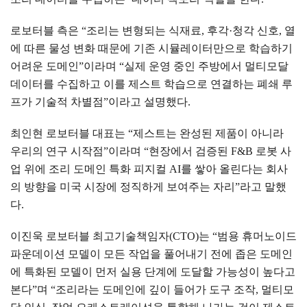
로보터블 측은
“
조리는 변형되는 식재료
,
후각
·
청각 신호
,
열
에 따른 물성 변화 때문에 기존 시뮬레이터만으로 학습하기
어려운 도메인
”
이라며
“
실제 운영 중인 주방에서 멀티모달
데이터를 수집하고 이를 제스트 학습으로 연결하는 폐쇄 루
프가 기술적 차별점
”
이라고 설명했다
.
최인현 로보터블 대표는
“
제스트는 완성된 제품이 아니라
우리의 연구 시작점
”
이라며
“
현장에서 검증된
F&B
로봇 사
업 위에 조리 도메인 특화 피지컬
AI
를 쌓아 올린다는 회사
의 방향을 미국 시장에 정직하게 보여주는 자리
”
라고 말했
다
.
이진욱 로보터블 최고기술책임자
(CTO)
는
“
범용 휴머노이드
파운데이션 모델이 모든 작업을 풀어내기 전에 좁은 도메인
에 특화된 모델이 먼저 실용 단계에 도달할 가능성이 높다고
본다
”
며
“
조리라는 도메인에 깊이 들어가 도구 조작
,
멀티모