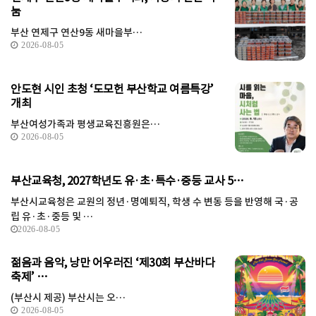
눔
부산 연제구 연산9동 새마을부…
2026-08-05
안도현 시인 초청 ‘도모헌 부산학교 여름특강’
개최
부산여성가족과 평생교육진흥원은…
2026-08-05
부산교육청, 2027학년도 유·초·특수·중등 교사 5…
부산시교육청은 교원의 정년·명예퇴직, 학생 수 변동 등을 반영해 국·공
립 유·초·중등 및 …
2026-08-05
젊음과 음악, 낭만 어우러진 ‘제30회 부산바다
축제’ …
(부산시 제공) 부산시는 오…
2026-08-05