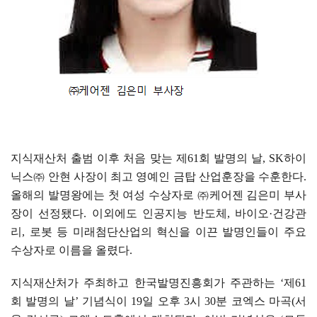
지식재산처 출범 이후 처음 맞는 제
61
회 발명의 날
, SK
하이
닉스
㈜
안현 사장이 최고 영예인 금탑 산업훈장을 수훈한다
.
올해의 발명왕에는 첫 여성 수상자로
㈜
케어젠 김은미 부사
장이 선정됐다
.
이외에도 인공지능 반도체
,
바이오
·
건강관
리
,
로봇 등 미래첨단산업의 혁신을 이끈 발명인들이 주요
수상자로 이름을 올렸다
.
지식재산처가 주최하고 한국발명진흥회가 주관하는
‘
제
61
회 발명의 날
’
기념식이
19
일 오후
3
시
30
분 코엑스 마곡
(
서