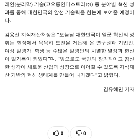
레인
(
분리막
)
기술
(
코오롱인더스트리
㈜
)
등 분야별 혁신 성
과를 통해 대한민국의 앞선 기술력을 한눈에 보여줄 예정이
다
.
김용선 지식재산처장은
“
오늘날 대한민국이 일군 혁신의 성
취는 현장에서 묵묵히 도전을 거듭해 온 연구원과 기업인
,
여성 발명가
,
학생 등 수많은 발명인의 치열한 열정과 헌신
이 밑거름이 되었다
”
며
, “
앞으로도 국민의 창의적이고 참신
한 생각이 새로운 산업과 성장으로 이어질 수 있도록 지식재
산 기반의 혁신 생태계를 만들어 나가겠다
”
고 밝혔다
.
김유혜민 기자
0
0