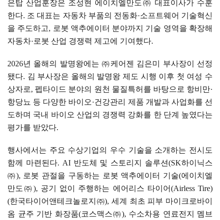
은탑 산업훈장은 조성현 에이치엘만도
㈜
대표이사가 수훈
한다
.
조 대표는 자동차 부품의 전동화
·
소프트웨어 기술혁신
을 주도하고
,
로봇 액추에이터 분야까지 기술 영역을 확장해
자동차
·
로봇 산업 경쟁력 제고에 기여했다
.
2026
년 올해의 발명왕에는
㈜
케어젠 김은미 부사장이 선정
됐다
.
김 부사장은 올해의 발명왕 제도 시행 이후 첫 여성 수
상자로
,
펩타이드 분야의 원천 물질특허를 바탕으로 항비만
·
항당뇨 등 다양한 바이오
·
건강관리 제품 개발과 사업화를 선
도하며 국내 바이오 산업의 경쟁력 강화를 한 단계 높였다는
평가를 받았다
.
행사에서는 주요 수상기업의 우수 기술을 소개하는 전시도
함께 마련된다
. AI
반도체 및 스토리지 솔루션
(SK
하이닉스
㈜
),
로봇 관절을 구동하는 로봇 액추에이터 기술
(
에이치엘
만도
㈜
),
공기 없이 주행하는 에어리스 타이어
(Airless Tire)
(
한국타이어앤테크놀로지
㈜
),
세계 최초 피부 마이크로바이
옴 균주 기반 화장품
(
코스맥스
㈜
),
수소차용 연료전지 멤브