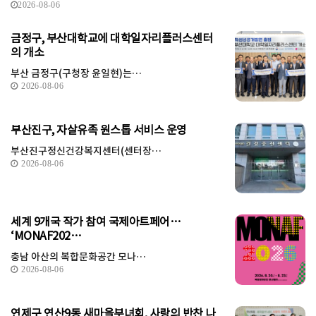
2026-08-06
금정구, 부산대학교에 대학일자리플러스센터
의 개소
부산 금정구(구청장 윤일현)는…
2026-08-06
부산진구, 자살유족 원스톱 서비스 운영
부산진구정신건강복지센터(센터장…
2026-08-06
세계 9개국 작가 참여 국제아트페어…
‘MONAF202…
충남 아산의 복합문화공간 모나…
2026-08-06
연제구 연산9동 새마을부녀회, 사랑의 반찬 나