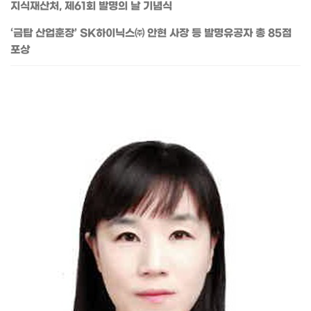
지식재산처, 제61회 발명의 날 기념식
‘금탑 산업훈장’ SK하이닉스㈜ 안현 사장 등 발명유공자 총 85점
포상