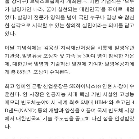
울 강서구
)
르웨스트홀에서 개최된다
.
이번 기념식은
‘
모두
가 발명가인 나라
,
꿈이 실현되는 대한민국
’
을 표어로 내걸
었다
.
발명이 전문가 영역을 넘어 국민 누구나 일상 속 참신
한 생각으로 시작할 수 있는 창의적 실천이라는 의미를 담고
있다
.
이날 기념식에는 김용선 지식재산처장을 비롯해 발명유관
기관장
,
발명유공 포상자 및 가족 등
300
여 명이 참석한 가운
데
,
대한민국 발명과 기술혁신 발전에 기여한 발명유공자에
게 총
85
점의 포상이 수여된다
.
최고 영예인 금탑 산업훈장은
SK
하이닉스
㈜
안현 사장이 수
훈한다
.
안 사장은 인공지능 시대 핵심 기반 시설인 고성능
메모리 반도체분야에서 세계 최초
6
세대
HBM4
와 초고단
4
D
낸드
(NAND)
등의 개발과 양산을 이끌며 국제 반도체 시장
에서 대한민국의 기술 주도권을 공고히 다진 점을 인정받았
다
.