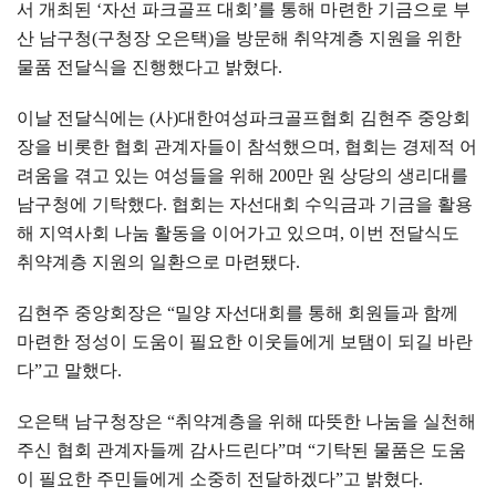
서 개최된
‘
자선 파크골프 대회
’
를 통해 마련한 기금으로 부
산 남구청
(
구청장 오은택
)
을 방문해 취약계층 지원을 위한
물품 전달식을 진행했다고 밝혔다
.
이날 전달식에는
(
사
)
대한여성파크골프협회 김현주 중앙회
장을 비롯한 협회 관계자들이 참석했으며
,
협회는 경제적 어
려움을 겪고 있는 여성들을 위해
200
만 원 상당의 생리대를
남구청에 기탁했다
.
협회는 자선대회 수익금과 기금을 활용
해 지역사회 나눔 활동을 이어가고 있으며
,
이번 전달식도
취약계층 지원의 일환으로 마련됐다
.
김현주 중앙회장은
“
밀양 자선대회를 통해 회원들과 함께
마련한 정성이 도움이 필요한 이웃들에게 보탬이 되길 바란
다
”
고 말했다
.
오은택 남구청장은
“
취약계층을 위해 따뜻한 나눔을 실천해
주신 협회 관계자들께 감사드린다
”
며
“
기탁된 물품은 도움
이 필요한 주민들에게 소중히 전달하겠다
”
고 밝혔다
.