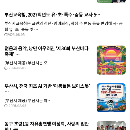
부산교육청, 2027학년도 유·초·특수·중등 교사 5…
부산시교육청은 교원의 정년·명예퇴직, 학생 수 변동 등을 반영해 국·공
립 유·초·중등 및 …
2026-08-05
젊음과 음악, 낭만 어우러진 ‘제30회 부산바다
축제’ …
(부산시 제공) 부산시는 오…
2026-08-05
부산시, 전국 최초 AI 기반 ‘아동돌봄 보이스봇’
…
(부산시 제공) 부산시는 야…
2026-08-03
동구 초량1동 자유총연맹 여성회, 사랑의 밑반
찬 나눔