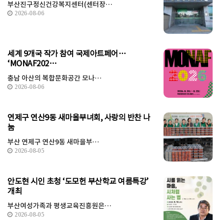
부산진구정신건강복지센터(센터장…
2026-08-06
세계 9개국 작가 참여 국제아트페어…
‘MONAF202…
충남 아산의 복합문화공간 모나…
2026-08-06
연제구 연산9동 새마을부녀회, 사랑의 반찬 나
눔
부산 연제구 연산9동 새마을부…
2026-08-05
안도현 시인 초청 ‘도모헌 부산학교 여름특강’
개최
부산여성가족과 평생교육진흥원은…
2026-08-05