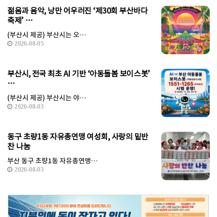
젊음과 음악, 낭만 어우러진 ‘제30회 부산바다
축제’ …
(부산시 제공) 부산시는 오…
2026-08-05
부산시, 전국 최초 AI 기반 ‘아동돌봄 보이스봇’
…
(부산시 제공) 부산시는 야…
2026-08-03
동구 초량1동 자유총연맹 여성회, 사랑의 밑반
찬 나눔
부산 동구 초량1동 자유총연맹…
2026-08-03