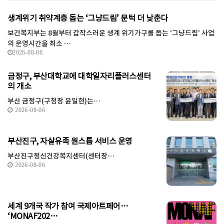
생계위기 취약계층 돕는 ‘그냥드림’ 문턱 더 낮춘다
보건복지부는 8월부터 갑작스러운 생계 위기가구를 돕는 ‘그냥드림’ 사업
의 운영시간을 최소 …
2026-08-06
금정구, 부산대학교에 대학일자리플러스센터
의 개소
부산 금정구(구청장 윤일현)는…
2026-08-06
부산진구, 자살유족 원스톱 서비스 운영
부산진구정신건강복지센터(센터장…
2026-08-06
세계 9개국 작가 참여 국제아트페어…
‘MONAF202…