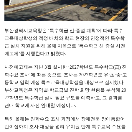
부산광역시교육청은
‘
특수학급 신
·
증설 계획
’
에 따라 특수
교육대상학생의 적정 배치와 학교 현장의 안정적인 특수학
급 설치 지원을 위해 올해 처음으로
‘
특수학급 신
·
증설 사전
예고제
’
를 시행한다고 밝혔다
.
사전예고제는 지난
3
월 실시한
‘2027
학년도 특수학교
(
급
)
진
학수요 조사
’
에 따른 것으로
,
조사는
2027
학년도 유
·
초
·
중
·
고
등학교 입학 예정 특수교육대상학생을 대상으로 실시했다
.
부산교육청은 지역별
·
학교급별 진학 희망 현황을 분석해
20
27
학년도 특수학급 설치 필요 규모를 예측하고
,
그 결과를
관내 학교에 사전 안내할 예정이다
.
특히 올해는 진학수요 조사 과정에서 장애전문
·
장애통합어
린이집까지 조사 대상을 넓혀 유치원 단계 특수교육 수요를