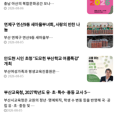
충남 아산의 복합문화공간 모나…
2026-08-06
연제구 연산9동 새마을부녀회, 사랑의 반찬 나
눔
부산 연제구 연산9동 새마을부…
2026-08-05
안도현 시인 초청 ‘도모헌 부산학교 여름특강’
개최
부산여성가족과 평생교육진흥원은…
2026-08-05
부산교육청, 2027학년도 유·초·특수·중등 교사 5…
부산시교육청은 교원의 정년·명예퇴직, 학생 수 변동 등을 반영해 국·공
립 유·초·중등 및 …
2026-08-05