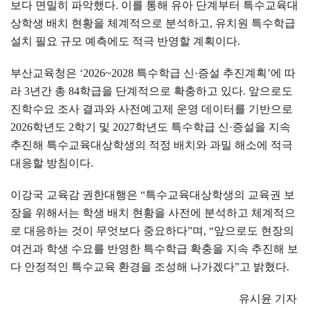
보다 면밀히 파악했다
.
이를 통해 유아 단계부터 특수교육대
상학생 배치 현황을 체계적으로 분석하고
,
유치원 특수학급
설치 필요 규모 예측에도 적극 반영할 계획이다
.
부산교육청은
‘2026~2028
특수학급 신
·
증설 추진계획
’
에 따
라
3
년간 총
84
학급을 단계적으로 확충하고 있다
.
앞으로도
진학수요 조사 결과와 사전예고제 운영 데이터를 기반으로
2026
학년도
2
학기 및
2027
학년도 특수학급 신
·
증설을 지속
추진해 특수교육대상학생의 적정 배치와 과밀 해소에 적극
대응할 방침이다
.
이강국 교육감 권한대행은
“
특수교육대상학생의 교육권 보
장을 위해서는 학생 배치 현황을 사전에 분석하고 체계적으
로 대응하는 것이 무엇보다 중요하다
”
며
, “
앞으로도 현장의
여건과 학생 수요를 반영한 특수학급 확충을 지속 추진해 보
다 안정적인 특수교육 환경을 조성해 나가겠다
”
고 밝혔다
.
유시윤 기자