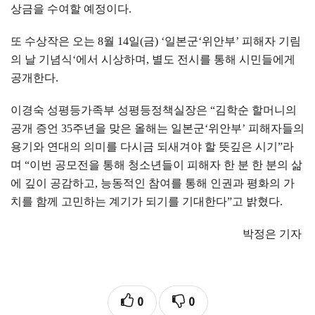
상금을 수여할 예정이다
.
또 수상작은 오는
8
월
14
일
(
금
) ‘
일본군
‘
위안부
’
피해자 기림
의 날 기념식
‘
에서 시상하며
,
별도 전시를 통해 시민들에게
공개한다
.
이경숙 성평등가족부 성평등정책실장은
“
김학순 할머니의
공개 증언
35
주년을 맞은 올해는 일본군
‘
위안부
’
피해자들의
용기와 연대의 의미를 다시금 되새겨야 할 뜻깊은 시기
”
라
며
“
이번 공모전을 통해 청소년들이 피해자 한 분 한 분의 삶
에 깊이 공감하고
,
능동적인 참여를 통해 인권과 평화의 가
치를 함께 고민하는 계기가 되기를 기대한다
”
고 밝혔다
.
박정은 기자
0
0