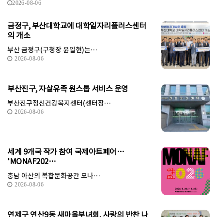
2026-08-06
금정구, 부산대학교에 대학일자리플러스센터
의 개소
부산 금정구(구청장 윤일현)는…
2026-08-06
부산진구, 자살유족 원스톱 서비스 운영
부산진구정신건강복지센터(센터장…
2026-08-06
세계 9개국 작가 참여 국제아트페어…
‘MONAF202…
충남 아산의 복합문화공간 모나…
2026-08-06
연제구 연산9동 새마을부녀회, 사랑의 반찬 나