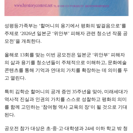
성평등가족부는
‘
할머니의 용기에서 평화의 발걸음으로
’
를
주제로
‘2026
년 일본군
‘
위안부
’
피해자 관련 청소년 작품 공
모전
’
을 개최한다
.
올해로
13
회를 맞는 이번 공모전은 일본군
‘
위안부
’
피해자
의 삶과 용기를 청소년들이 주체적으로 이해하고
,
문화예술
콘텐츠를 통해 기억과 연대의 가치를 확장하는 데 의미를 두
고 열린다
.
특히 김학순 할머니의 공개 증언
35
주년을 맞아
,
미래세대가
역사적 진실과 인권의 가치를 스스로 성찰하고 평화의 의미
를 함께 고민하는
‘
참여형 역사 교육의 장
’
이 될 것으로 기대
된다
.
공모전 참가 대상은 초
·
중
·
고
·
대학생과
24
세 이하 학교 밖 청