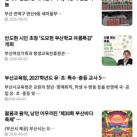
눔
부산 연제구 연산9동 새마을부…
2026-08-05
안도현 시인 초청 ‘도모헌 부산학교 여름특강’
개최
부산여성가족과 평생교육진흥원은…
2026-08-05
부산교육청, 2027학년도 유·초·특수·중등 교사 5…
부산시교육청은 교원의 정년·명예퇴직, 학생 수 변동 등을 반영해 국·공
립 유·초·중등 및 …
2026-08-05
젊음과 음악, 낭만 어우러진 ‘제30회 부산바다
축제’ …
(부산시 제공) 부산시는 오…
2026-08-05