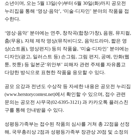
소년이며
,
오는
5
월
13
일
(
수
)
부터
6
월
30
일
(
화
)
까지 공모전
누리집을 통해
‘
영상
·
음악
’, ‘
미술
·
디자인
’
분야의 작품을 접
수한다
.
‘
영상
·
음악
’
분야에는 연주
,
창작곡
(
합창
/
가창
),
음원
,
뮤지컬
,
춤
(
무용
),
자체 제작 영상
(
뮤직비디오
,
음악드라마
,
짧은 영
상
(
쇼트폼
),
영상편지
)
등의 작품을
, ‘
미술
·
디자인
’
분야에는
디자인
(
광고
,
일러스트 등
)
손그림
,
그림 편지
,
공예
,
만화
(
웹
툰
,
컷툰
)
등 일본군
‘
위안부
’
피해자 관련 주제를 자유롭고
다양한 방식으로 표현한 작품을 응모할 수 있다
.
공모 요강과 전년도 수상작 등 자세한 내용은 공모전 누리집
(www.herstorycontest.net)
에서 확인할 수 있으며
,
접수 관련
문의는 공모전 사무국
(02-6395-3121)
과 카카오톡 플러스친
구를 통해 안내받을 수 있다
.
성평등가족부는 접수된 작품의 심사를 거쳐 총
22
점을 선정
해
,
국무총리상
2
점과 성평등가족부 장관상
20
점 및 소정의