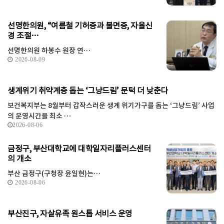
선명한의원, “여름철 기허증과 불면증, 자율신
경 조절…
선명한의원 하봉수 원장 연…
2026-08-09
생계위기 취약계층 돕는 ‘그냥드림’ 문턱 더 낮춘다
보건복지부는 8월부터 갑작스러운 생계 위기가구를 돕는 ‘그냥드림’ 사업
의 운영시간을 최소 …
2026-08-06
금정구, 부산대학교에 대학일자리플러스센터
의 개소
부산 금정구(구청장 윤일현)는…
2026-08-06
부산진구, 자살유족 원스톱 서비스 운영