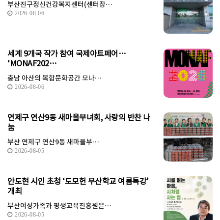
부산진구정신건강복지센터(센터장…
2026-08-06
세계 9개국 작가 참여 국제아트페어…
‘MONAF202…
충남 아산의 복합문화공간 모나…
2026-08-06
연제구 연산9동 새마을부녀회, 사랑의 반찬 나
눔
부산 연제구 연산9동 새마을부…
2026-08-05
안도현 시인 초청 ‘도모헌 부산학교 여름특강’
개최
부산여성가족과 평생교육진흥원은…
2026-08-05