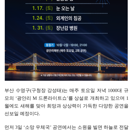
부산 수영구
(
구청장 강성태
)
는 매주 토요일 저녁
1000
대 규
모의
‘
광안리
M
드론라이트쇼
’
를 상설로 개최하고 있으며
1
월에도 새해를 맞아 희망과 상상력이 가득한 다양한 공연을
선보일 예정이다
.
먼저
3
일
‘
소망 우체국
’
공연에서는 소원을 빌면 하늘로 전달