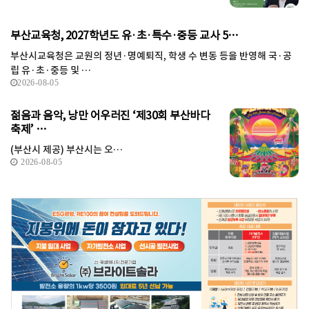
부산교육청, 2027학년도 유·초·특수·중등 교사 5…
부산시교육청은 교원의 정년·명예퇴직, 학생 수 변동 등을 반영해 국·공
립 유·초·중등 및 …
2026-08-05
젊음과 음악, 낭만 어우러진 ‘제30회 부산바다
축제’ …
(부산시 제공) 부산시는 오…
2026-08-05