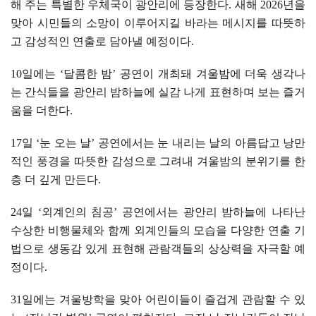
해 주는 특별한 우체국이 광안리에 등장한다
.
새해
2026
년을
맞아 시민들의 소망이 이루어지길 바라는 메시지를 따뜻하
고 감성적인 연출로 담아낼 예정이다
.
10
일에는
‘
달콤한 밤
’
공연이 개최돼 겨울밤에 더욱 생각나
는 간식들을 광안리 밤하늘에 실감 나게 표현하며 보는 즐거
움을 더한다
.
17
일
‘
눈 오는 날
’
공연에서는 눈 내리는 날의 아름답고 낭만
적인 풍경을 따뜻한 감성으로 그려내 겨울밤의 분위기를 한
층 더 깊게 만든다
.
24
일
‘
외계인의 침공
’
공연에서는 광안리 밤하늘에 나타난
수상한 비행물체와 함께 외계인들의 모습을 다양한 연출 기
법으로 생동감 있게 표현해 관람객들의 상상력을 자극할 예
정이다
.
31
일에는 겨울방학을 맞아 어린이들이 즐겁게 관람할 수 있