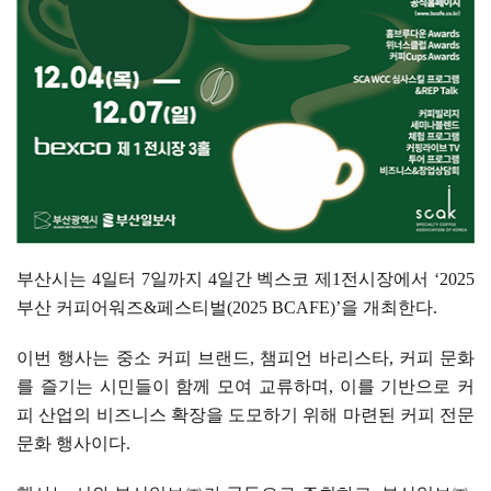
부산시는
4
일터
7
일까지
4
일간 벡스코 제
1
전시장에서
‘2025
부산 커피어워즈
&
페스티벌
(2025 BCAFE)’
을 개최한다
.
이번 행사는 중소 커피 브랜드
,
챔피언 바리스타
,
커피 문화
를 즐기는 시민들이 함께 모여 교류하며
,
이를 기반으로 커
피 산업의 비즈니스 확장을 도모하기 위해 마련된 커피 전문
문화 행사이다
.