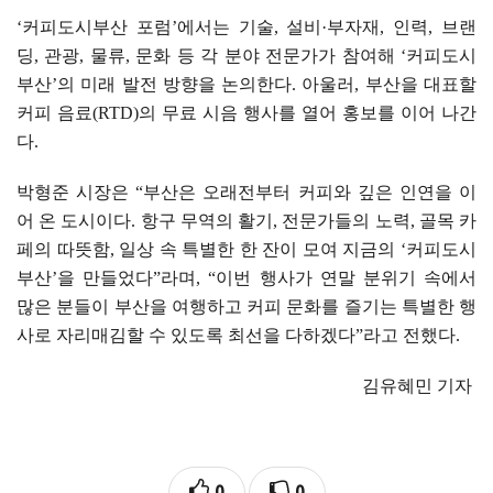
‘
커피도시부산 포럼
’
에서는 기술
,
설비
·
부자재
,
인력
,
브랜
딩
,
관광
,
물류
,
문화 등 각 분야 전문가가 참여해
‘
커피도시
부산
’
의 미래 발전 방향을 논의한다
.
아울러
,
부산을 대표할
커피 음료
(RTD)
의 무료 시음 행사를 열어 홍보를 이어 나간
다
.
박형준 시장은
“
부산은 오래전부터 커피와 깊은 인연을 이
어 온 도시이다
.
항구 무역의 활기
,
전문가들의 노력
,
골목 카
페의 따뜻함
,
일상 속 특별한 한 잔이 모여 지금의
‘
커피도시
부산
’
을 만들었다
”
라며
, “
이번 행사가 연말 분위기 속에서
많은 분들이 부산을 여행하고 커피 문화를 즐기는 특별한 행
사로 자리매김할 수 있도록 최선을 다하겠다
”
라고 전했다
.
김유혜민 기자
0
0