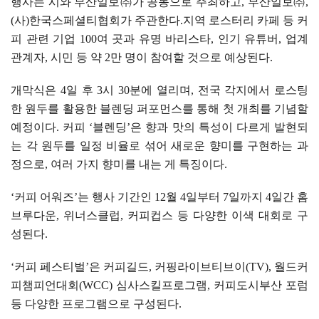
행사는 시와 부산일보
㈜
가 공동으로 주최하고
,
부산일보
㈜
,
(
사
)
한국스페셜티협회가 주관한다
.
지역 로스터리 카페 등 커
피 관련 기업
100
여 곳과 유명 바리스타
,
인기 유튜버
,
업계
관계자
,
시민 등 약
2
만 명이 참여할 것으로 예상된다
.
개막식은
4
일 후
3
시
30
분에 열리며
,
전국 각지에서 로스팅
한 원두를 활용한 블렌딩 퍼포먼스를 통해 첫 개최를 기념할
예정이다
.
커피
‘
블렌딩
’
은 향과 맛의 특성이 다르게 발현되
는 각 원두를 일정 비율로 섞어 새로운 향미를 구현하는 과
정으로
,
여러 가지 향미를 내는 게 특징이다
.
‘
커피 어워즈
’
는 행사 기간인
12
월
4
일부터
7
일까지
4
일간 홈
브루다운
,
위너스클럽
,
커피컵스 등 다양한 이색 대회로 구
성된다
.
‘
커피 페스티벌
’
은 커피길드
,
커핑라이브티브이
(TV),
월드커
피챔피언대회
(WCC)
심사스킬프로그램
,
커피도시부산 포럼
등 다양한 프로그램으로 구성된다
.