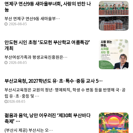
연제구 연산9동 새마을부녀회, 사랑의 반찬 나
눔
부산 연제구 연산9동 새마을부…
2026-08-05
안도현 시인 초청 ‘도모헌 부산학교 여름특강’
개최
부산여성가족과 평생교육진흥원은…
2026-08-05
부산교육청, 2027학년도 유·초·특수·중등 교사 5…
부산시교육청은 교원의 정년·명예퇴직, 학생 수 변동 등을 반영해 국·공
립 유·초·중등 및 …
2026-08-05
젊음과 음악, 낭만 어우러진 ‘제30회 부산바다
축제’ …
(부산시 제공) 부산시는 오…