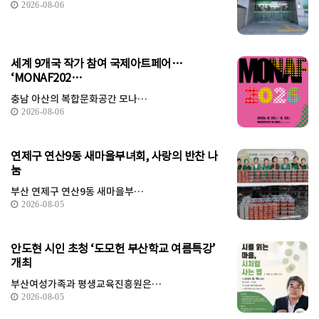
2026-08-06
세계 9개국 작가 참여 국제아트페어…
‘MONAF202…
충남 아산의 복합문화공간 모나…
2026-08-06
연제구 연산9동 새마을부녀회, 사랑의 반찬 나
눔
부산 연제구 연산9동 새마을부…
2026-08-05
안도현 시인 초청 ‘도모헌 부산학교 여름특강’
개최
부산여성가족과 평생교육진흥원은…
2026-08-05