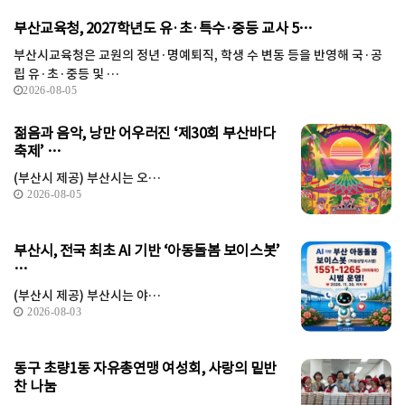
부산교육청, 2027학년도 유·초·특수·중등 교사 5…
부산시교육청은 교원의 정년·명예퇴직, 학생 수 변동 등을 반영해 국·공
립 유·초·중등 및 …
2026-08-05
젊음과 음악, 낭만 어우러진 ‘제30회 부산바다
축제’ …
(부산시 제공) 부산시는 오…
2026-08-05
부산시, 전국 최초 AI 기반 ‘아동돌봄 보이스봇’
…
(부산시 제공) 부산시는 야…
2026-08-03
동구 초량1동 자유총연맹 여성회, 사랑의 밑반
찬 나눔