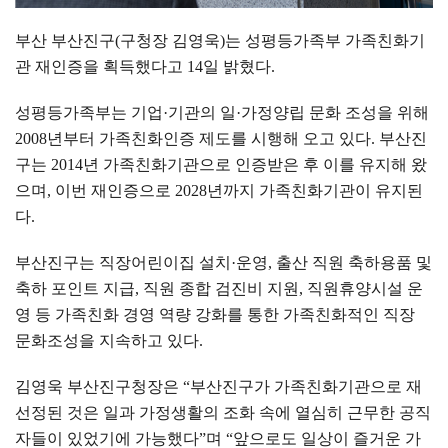
부산 부산진구
(
구청장 김영욱
)
는 성평등가족부 가족친화기
관 재인증을 획득했다고
14
일 밝혔다
.
성평등가족부는
기업
·
기관의 일
·
가정양립 문화 조성을 위해
2008
년부터 가족친화인증 제도를 시행해 오고 있다
.
부산진
구는
2014
년 가족친화기관으로 인증받은 후 이를 유지해 왔
으며
,
이번 재인증으로
2028
년까지 가족친화기관이 유지된
다
.
부산진구는 직장어린이집 설치
·
운영
,
출산 직원 축하용품 및
축하 포인트 지급
,
직원 종합 검진비 지원
,
직원휴양시설 운
영 등 가족친화 경영 역량 강화를 통한 가족친화적인 직장
문화조성을 지속하고 있다
.
김영욱 부산진구청장은
“
부산진구가 가족친화기관으로 재
선정된 것은 일과 가정생활의 조화 속에 열심히 근무한 공직
자들이 있었기에 가능했다
”
며
“
앞으로도 일상이 즐거운 가