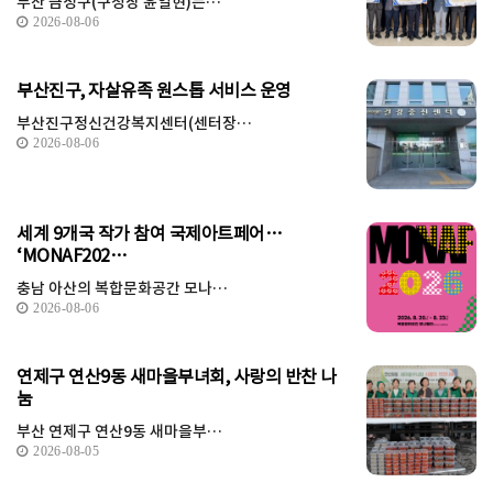
부산 금정구(구청장 윤일현)는…
2026-08-06
부산진구, 자살유족 원스톱 서비스 운영
부산진구정신건강복지센터(센터장…
2026-08-06
세계 9개국 작가 참여 국제아트페어…
‘MONAF202…
충남 아산의 복합문화공간 모나…
2026-08-06
연제구 연산9동 새마을부녀회, 사랑의 반찬 나
눔
부산 연제구 연산9동 새마을부…
2026-08-05