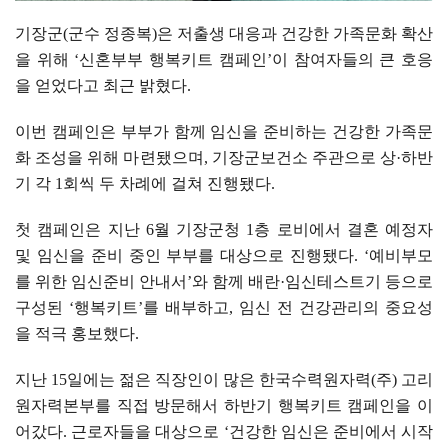
기장군
(
군수 정종복
)
은 저출생 대응과 건강한 가족문화 확산
을 위해
‘
신혼부부 행복키트 캠페인
’
이 참여자들의 큰 호응
을 얻었다고 최근 밝혔다
.
이번 캠페인은 부부가 함께 임신을 준비하는 건강한 가족문
화 조성을 위해 마련됐으며
,
기장군보건소 주관으로 상
·
하반
기 각
1
회씩 두 차례에 걸쳐 진행됐다
.
첫 캠페인은 지난
6
월 기장군청
1
층 로비에서 결혼 예정자
및 임신을 준비 중인 부부를 대상으로 진행됐다
. ‘
예비부모
를 위한 임신준비 안내서
’
와 함께 배란
·
임신테스트기 등으로
구성된
‘
행복키트
’
를 배부하고
,
임신 전 건강관리의 중요성
을 적극 홍보했다
.
지난
15
일에는 젊은 직장인이 많은 한국수력원자력
(
주
)
고리
원자력본부를 직접 방문해서 하반기 행복키트 캠페인을 이
어갔다
.
근로자들을 대상으로
‘
건강한 임신은 준비에서 시작