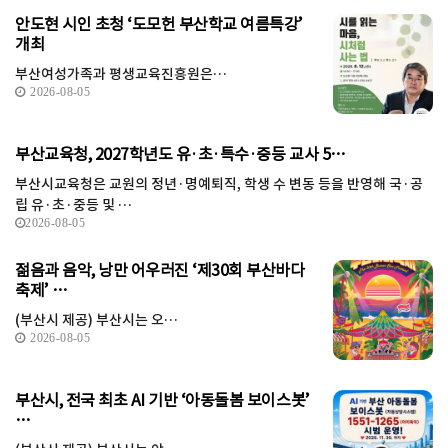
안도현 시인 초청 ‘도모헌 부산학교 여름특강’
개최
부산여성가족과 평생교육진흥원은…
2026-08-05
부산교육청, 2027학년도 유·초·특수·중등 교사 5…
부산시교육청은 교원의 정년·명예퇴직, 학생 수 변동 등을 반영해 국·공
립 유·초·중등 및 …
2026-08-05
젊음과 음악, 낭만 어우러진 ‘제30회 부산바다
축제’ …
(부산시 제공) 부산시는 오…
2026-08-05
부산시, 전국 최초 AI 기반 ‘아동돌봄 보이스봇’
…