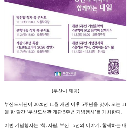
(부산시 제공)
부산도서관이
2020
년
11
월 개관 이후
5
주년을 맞아
,
오는
11
월 한 달간
‘
부산도서관 개관
5
주년 기념행사
’
를 개최한다
.
이번 기념행사는
‘
책
,
사람
,
부산
- 5
년의 이야기
,
함께하는 내