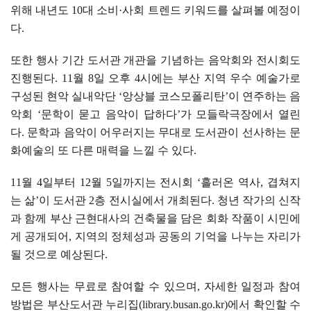
위해 내년도
10
대 소비
·
사회 트렌드 키워드를 살펴볼 예정이
다
.
또한 행사 기간 도서관 개관을 기념하는 음악회와 전시회도
진행된다
. 11
월
8
일 오후
4
시에는 부산 지역 우수 예술가로
구성된 현악 실내악단
‘
앙상블 코스모폴리탄
’
이 연주하는 음
악회
‘
문학이 묻고 음악이 답하다
’
가 모들락극장에서 열린
다
.
문학과 음악이 어우러지는 무대로 도서관이 선사하는 문
화예술의 또 다른 매력을 느낄 수 있다
.
11
월
4
일부터
12
월
5
일까지는 전시회
‘
흘러온 역사
,
겹쳐지
는 삶
’
이 도서관
2
층 전시실에서 개최된다
.
청년 작가의 신작
과 함께 부산 근현대사의 건축물을 담은 회화 작품이 시민에
게 공개되어
,
지역의 정체성과 공동의 기억을 나누는 자리가
될 것으로 예상된다
.
모든 행사는 무료로 참여할 수 있으며
,
자세한 일정과 참여
방법은 부산도서관 누리집
(library.busan.go.kr)
에서 확인할 수