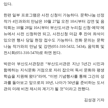
있다
.
한편 일부 프로그램은 사전 신청이 가능하다
.
문학나눔 선정
작가
4
인과와의 만남은
10
월
27
일 오전
10
시부터 강연 및 음
악회는
10
월
28
일
10
시부터 부산도서관 누리집 신청
·
예약 메
뉴에서 사전 신청하면 되고
,
사전신청 마감 후 잔여 좌석이
있으면 행사 당일 현장 접수도 가능하다
.
전화 문의는 문학
나눔 작가와의 만남 및 강연
(051-310-5432, 5434),
음악회 및
전시회
(051-310-5470)
로 하면 된다
.
박은아 부산도서관장은
“
부산도서관은 지난
5
년간 시민과
함께하는 지식문화 거점으로 자리 잡으며 독서 문화와 평생
학습을 지원해 왔다
”
라며
, “
이번 기념행사를 통해 그간의 성
과를 돌아보고 앞으로의
10
년
,
나아가
50
년을 준비하는 도서
관의 미래 비전 제시의 계기가 될 것
”
이라고 전했다
.
김성경 기자