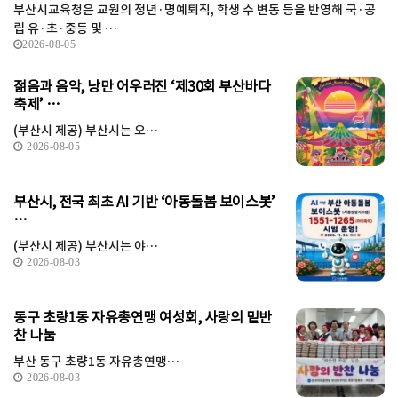
부산시교육청은 교원의 정년·명예퇴직, 학생 수 변동 등을 반영해 국·공
립 유·초·중등 및 …
2026-08-05
젊음과 음악, 낭만 어우러진 ‘제30회 부산바다
축제’ …
(부산시 제공) 부산시는 오…
2026-08-05
부산시, 전국 최초 AI 기반 ‘아동돌봄 보이스봇’
…
(부산시 제공) 부산시는 야…
2026-08-03
동구 초량1동 자유총연맹 여성회, 사랑의 밑반
찬 나눔
부산 동구 초량1동 자유총연맹…
2026-08-03