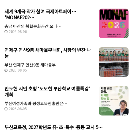
세계 9개국 작가 참여 국제아트페어…
‘MONAF202…
충남 아산의 복합문화공간 모나…
2026-08-06
연제구 연산9동 새마을부녀회, 사랑의 반찬 나
눔
부산 연제구 연산9동 새마을부…
2026-08-05
안도현 시인 초청 ‘도모헌 부산학교 여름특강’
개최
부산여성가족과 평생교육진흥원은…
2026-08-05
부산교육청, 2027학년도 유·초·특수·중등 교사 5…