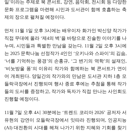
일
’
이라는 주제로 북 콘서트
,
강연
,
음악회
,
전시회 등 다양한
문화 프로그램을 마련해 시민과 도서관이 함께 호흡하는 축
제의 장으로 펼쳐질 예정이다
.
먼저
11
월
1
일 오후
3
시에는 배우이자 화가인 박신양 작가가
직접 무대에 올라
‘
제
4
의 벽
’
을 바탕으로 진솔한 이야기를 나
누며
,
시민들과 특별한 만남을 갖는다
. 11
월
2
일 오후
3
시에
는
2025
문학나눔 선정작가
4
인인
‘
오키나와 스파이
’
의 김숨
,
‘
너를 기억하는 풍경
’
의 손홍규
, ‘
그 변기의 역학
’
의 설재인
,
‘
비눗방울 퐁
’
의 이유리 작가와 함께하는 북 콘서트가 연이
어 개최된다
.
양일간의 작가와의 만남은 도서관 지하
1
층 모
들락극장에서 진행되며 행사 종료 후에는 추첨을 통해 작가
들의 도서를 증정하고
,
작가와 독자가 직접 만나는 사인회도
진행할 예정이다
.
11
월
7
일 오후
4
시
30
분에는
‘
트렌드 코리아
2026’
공저자 서
유현의 강연이 모들락극장에서 잇따라 진행되며
,
인공지능
(AI)
대전환의 시대를 헤쳐 나가기 위한 지혜와 기회를 찾기