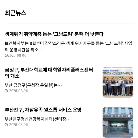
최근뉴스
생계위기 취약계층 돕는 ‘그냥드림’ 문턱 더 낮춘다
보건복지부는 8월부터 갑작스러운 생계 위기가구를 돕는 ‘그냥드림’ 사업
의 운영시간을 최소 …
2026-08-06
금정구, 부산대학교에 대학일자리플러스센터
의 개소
부산 금정구(구청장 윤일현)는…
2026-08-06
부산진구, 자살유족 원스톱 서비스 운영
부산진구정신건강복지센터(센터장…
2026-08-06