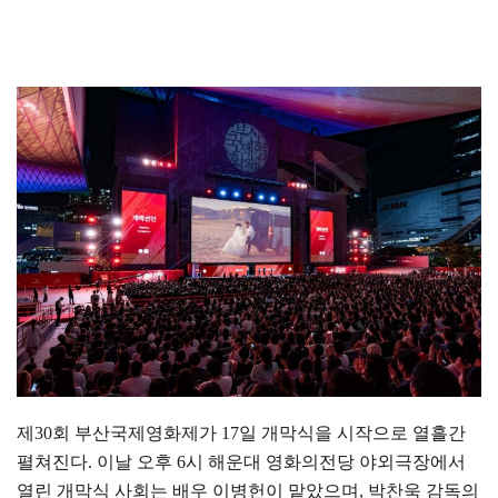
제
30
회 부산국제영화제가
17
일 개막식을 시작으로 열흘간
펼쳐진다
.
이날 오후
6
시 해운대 영화의전당 야외극장에서
열린 개막식 사회는 배우 이병헌이 맡았으며
,
박찬욱 감독의