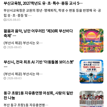
부산교육청, 2027학년도 유·초·특수·중등 교사 5…
부산시교육청은 교원의 정년·명예퇴직, 학생 수 변동 등을 반영해 국·공
립 유·초·중등 및 …
2026-08-05
젊음과 음악, 낭만 어우러진 ‘제30회 부산바다
축제’ …
(부산시 제공) 부산시는 오…
2026-08-05
부산시, 전국 최초 AI 기반 ‘아동돌봄 보이스봇’
…
(부산시 제공) 부산시는 야…
2026-08-03
동구 초량1동 자유총연맹 여성회, 사랑의 밑반
찬 나눔
부산 동구 초량1동 자유총연맹…