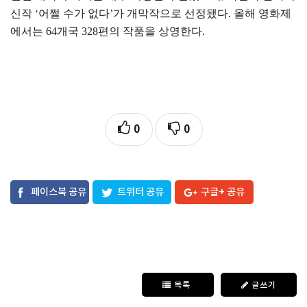
신작
‘
어쩔 수가 없다
’
가 개막작으로 선정됐다
.
올해 영화제
에서는
64
개국
328
편의 작품을 상영한다
.
0
0
페이스북 공유
트위터 공유
구글+ 공유
목록
글쓰기