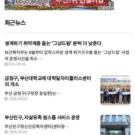
최근뉴스
생계위기 취약계층 돕는 ‘그냥드림’ 문턱 더 낮춘다
보건복지부는 8월부터 갑작스러운 생계 위기가구를 돕는 ‘그냥드림’ 사업
의 운영시간을 최소 …
2026-08-06
금정구, 부산대학교에 대학일자리플러스센터
의 개소
부산 금정구(구청장 윤일현)는…
2026-08-06
부산진구, 자살유족 원스톱 서비스 운영
부산진구정신건강복지센터(센터장…
2026-08-06