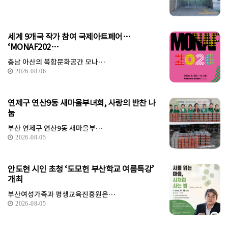
세계 9개국 작가 참여 국제아트페어…
‘MONAF202…
충남 아산의 복합문화공간 모나…
2026-08-06
연제구 연산9동 새마을부녀회, 사랑의 반찬 나
눔
부산 연제구 연산9동 새마을부…
2026-08-05
안도현 시인 초청 ‘도모헌 부산학교 여름특강’
개최
부산여성가족과 평생교육진흥원은…
2026-08-05