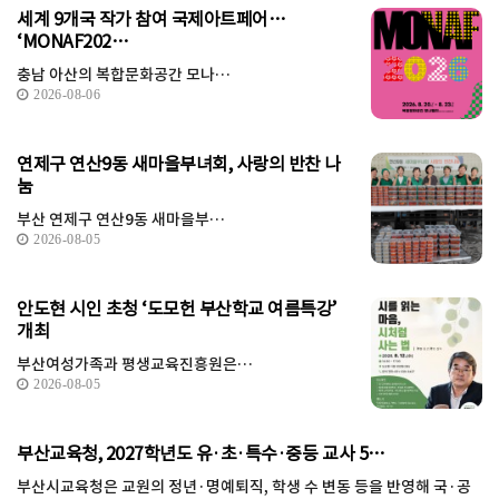
세계 9개국 작가 참여 국제아트페어…
‘MONAF202…
충남 아산의 복합문화공간 모나…
2026-08-06
연제구 연산9동 새마을부녀회, 사랑의 반찬 나
눔
부산 연제구 연산9동 새마을부…
2026-08-05
안도현 시인 초청 ‘도모헌 부산학교 여름특강’
개최
부산여성가족과 평생교육진흥원은…
2026-08-05
부산교육청, 2027학년도 유·초·특수·중등 교사 5…
부산시교육청은 교원의 정년·명예퇴직, 학생 수 변동 등을 반영해 국·공