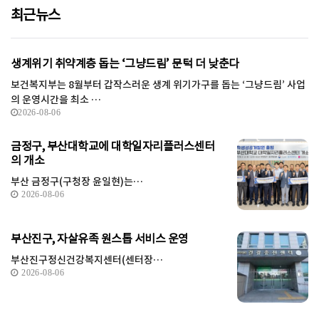
최근뉴스
생계위기 취약계층 돕는 ‘그냥드림’ 문턱 더 낮춘다
보건복지부는 8월부터 갑작스러운 생계 위기가구를 돕는 ‘그냥드림’ 사업
의 운영시간을 최소 …
2026-08-06
금정구, 부산대학교에 대학일자리플러스센터
의 개소
부산 금정구(구청장 윤일현)는…
2026-08-06
부산진구, 자살유족 원스톱 서비스 운영
부산진구정신건강복지센터(센터장…
2026-08-06