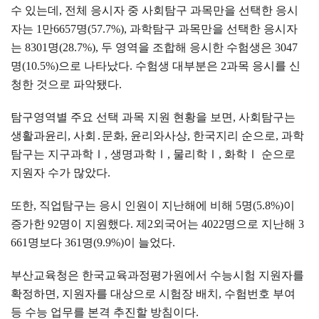
수 있는데
,
전체 응시자 중 사회탐구 과목만을 선택한 응시
자는
1
만
6657
명
(57.7%),
과학탐구 과목만을 선택한 응시자
는
8301
명
(28.7%),
두 영역을 조합해 응시한 수험생은
3047
명
(10.5%)
으로 나타났다
.
수험생 대부분은
2
과목 응시를 신
청한 것으로 파악됐다
.
탐구영역별 주요 선택 과목 지원 현황을 보면
,
사회탐구는
생활과윤리
,
사회
․
문화
,
윤리와사상
,
한국지리 순으로
,
과학
탐구는 지구과학
Ⅰ
,
생명과학
Ⅰ
,
물리학
Ⅰ
,
화학
Ⅰ
순으로
지원자 수가 많았다
.
또한
,
직업탐구는 응시 인원이 지난해에 비해
5
명
(5.8%)
이
증가한
92
명이 지원했다
.
제
2
외국어는
4022
명으로 지난해
3
661
명보다
361
명
(9.9%)
이 늘었다
.
부산교육청은 한국교육과정평가원에서 수능시험 지원자를
확정하면
,
지원자를 대상으로 시험장 배치
,
수험번호 부여
등 수능 업무를 본격 추진할 방침이다
.