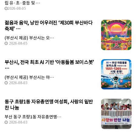
립 유·초·중등 및 …
2026-08-05
젊음과 음악, 낭만 어우러진 ‘제30회 부산바다
축제’ …
(부산시 제공) 부산시는 오…
2026-08-05
부산시, 전국 최초 AI 기반 ‘아동돌봄 보이스봇’
…
(부산시 제공) 부산시는 야…
2026-08-03
동구 초량1동 자유총연맹 여성회, 사랑의 밑반
찬 나눔
부산 동구 초량1동 자유총연맹…
2026-08-03