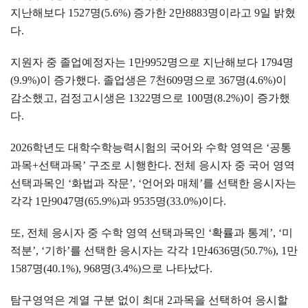
지난해보다
1527
명
(5.6%)
증가한
2
만
8883
명이라고
9
일 밝혔
다
.
지원자 중 졸업예정자는
1
만
9952
명으로 지난해보다
1794
명
(9.9%)
이 증가했다
.
졸업생은
7
천
609
명으로
367
명
(4.6%)
이
감소했고
,
검정고시생은
1322
명으로
100
명
(8.2%)
이 증가했
다
.
2026
학년도 대학수학능력시험의 국어와 수학 영역은
‘
공통
과목
+
선택과목
’
구조로 시행한다
.
전체 응시자 중 국어 영역
선택과목인
‘
화법과 작문
’, ‘
언어와 매체
’
를 선택한 응시자는
각각
1
만
9047
명
(65.9%)
과
9535
명
(33.0%)
이다
.
또
,
전체 응시자 중 수학 영역 선택과목인
‘
확률과 통계
’, ‘
미
적분
’, ‘
기하
’
를 선택한 응시자는 각각
1
만
4636
명
(50.7%), 1
만
1587
명
(40.1%), 968
명
(3.4%)
으로 나타났다
.
탐구영역은 계열 구분 없이 최대
2
과목을 선택하여 응시할