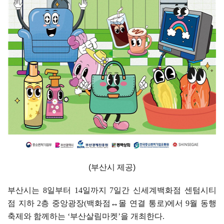
(부산시 제공)
부산시는
8
일부터
14
일까지
7
일간 신세계백화점 센텀시티
점 지하
2
층 중앙광장
(
백화점
↔
몰 연결 통로
)
에서
9
월 동행
축제와 함께하는
‘
부산살림마켓
’
을 개최한다
.