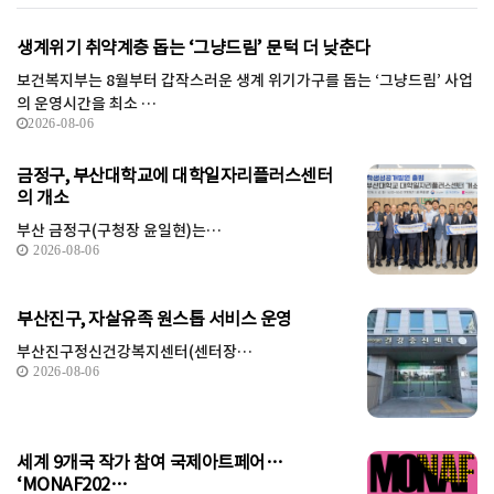
생계위기 취약계층 돕는 ‘그냥드림’ 문턱 더 낮춘다
보건복지부는 8월부터 갑작스러운 생계 위기가구를 돕는 ‘그냥드림’ 사업
의 운영시간을 최소 …
2026-08-06
금정구, 부산대학교에 대학일자리플러스센터
의 개소
부산 금정구(구청장 윤일현)는…
2026-08-06
부산진구, 자살유족 원스톱 서비스 운영
부산진구정신건강복지센터(센터장…
2026-08-06
세계 9개국 작가 참여 국제아트페어…
‘MONAF202…