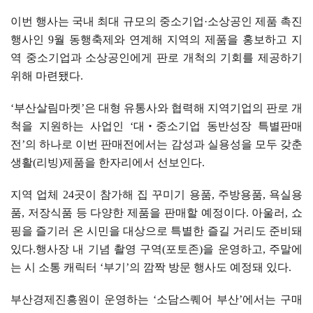
이번 행사는 국내 최대 규모의 중소기업
·
소상공인 제품 촉진
행사인
9
월 동행축제와 연계해 지역의 제품을 홍보하고 지
역 중소기업과 소상공인에게 판로 개척의 기회를 제공하기
위해 마련됐다
.
‘
부산살림마켓
’
은 대형 유통사와 협력해 지역기업의 판로 개
척을 지원하는 사업인
‘
대
‧
중소기업 동반성장 특별판매
전
’
의 하나로 이번 판매전에서는 감성과 실용성을 모두 갖춘
생활
(
리빙
)
제품을 한자리에서 선보인다
.
지역 업체
24
곳이 참가해 집 꾸미기 용품
,
주방용품
,
욕실용
품
,
저장식품 등 다양한 제품을 판매할 예정이다
.
아울러
,
쇼
핑을 즐기러 온 시민을 대상으로 특별한 즐길 거리도 준비돼
있다
.
행사장 내 기념 촬영 구역
(
포토존
)
을 운영하고
,
주말에
는 시 소통 캐릭터
‘
부기
’
의 깜짝 방문 행사도 예정돼 있다
.
부산경제진흥원이 운영하는
‘
소담스퀘어 부산
’
에서는 구매