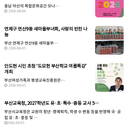
충남 아산의 복합문화공간 모나…
2026-08-06
연제구 연산9동 새마을부녀회, 사랑의 반찬 나
눔
부산 연제구 연산9동 새마을부…
2026-08-05
안도현 시인 초청 ‘도모헌 부산학교 여름특강’
개최
부산여성가족과 평생교육진흥원은…
2026-08-05
부산교육청, 2027학년도 유·초·특수·중등 교사 5…
부산시교육청은 교원의 정년·명예퇴직, 학생 수 변동 등을 반영해 국·공
립 유·초·중등 및 …
2026-08-05