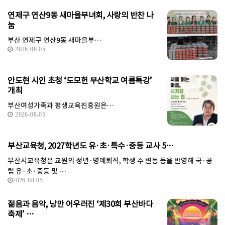
연제구 연산9동 새마을부녀회, 사랑의 반찬 나
눔
부산 연제구 연산9동 새마을부…
2026-08-05
안도현 시인 초청 ‘도모헌 부산학교 여름특강’
개최
부산여성가족과 평생교육진흥원은…
2026-08-05
부산교육청, 2027학년도 유·초·특수·중등 교사 5…
부산시교육청은 교원의 정년·명예퇴직, 학생 수 변동 등을 반영해 국·공
립 유·초·중등 및 …
2026-08-05
젊음과 음악, 낭만 어우러진 ‘제30회 부산바다
축제’ …