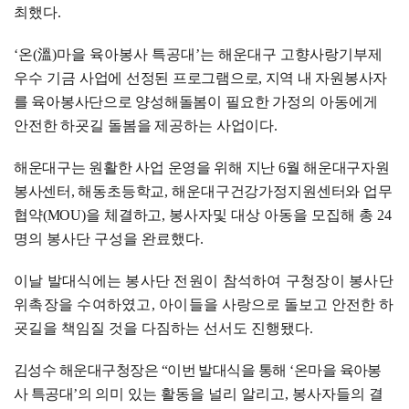
최했다
.
‘
온
(
溫
)
마을 육아봉사 특공대
’
는 해운대구 고향사랑기부제
우수 기금
사업에 선정된 프로그램으로
,
지역 내 자원봉사자
를 육아봉사단으로 양성해
돌봄이 필요한 가정의 아동에게
안전한 하굣길 돌봄을 제공하는 사업이다
.
해운대구는 원활한 사업 운영을 위해 지난
6
월 해운대구자원
봉사센터
,
해동
초등학교
,
해운대구건강가정지원센터와 업무
협약
(MOU)
을 체결하고
,
봉사자
및 대상 아동을 모집해 총
24
명의 봉사단 구성을 완료했다
.
이날 발대식에는 봉사단 전원이 참석하여 구청장이 봉사단
위촉장을 수여하였고
,
아이
들을 사랑으로 돌보고 안전한 하
굣길을 책임질 것을 다짐하는 선서도 진행됐다
.
김성수 해운대구청장은
“
이번 발대식을 통해
‘
온마을 육아봉
사 특공대
’
의
의미 있는 활동을 널리 알리고
,
봉사자들의 결