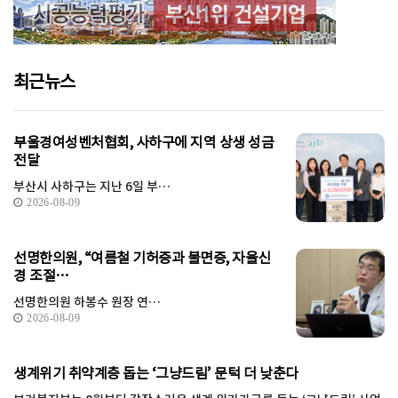
최근뉴스
부울경여성벤처협회, 사하구에 지역 상생 성금
전달
부산시 사하구는 지난 6일 부…
2026-08-09
선명한의원, “여름철 기허증과 불면증, 자율신
경 조절…
선명한의원 하봉수 원장 연…
2026-08-09
생계위기 취약계층 돕는 ‘그냥드림’ 문턱 더 낮춘다