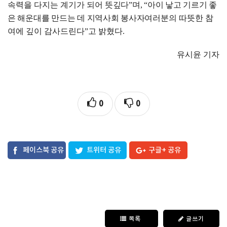
속력을 다지는 계기가 되어
뜻깊다
”
며
, “
아이 낳고 기르기 좋
은 해운대를 만드는 데 지역사회 봉사자
여러분의 따뜻한 참
여에 깊이 감사드린다
”
고 밝혔다
.
유시윤 기자
0
0
페이스북 공유
트위터 공유
구글+ 공유
목록
글쓰기