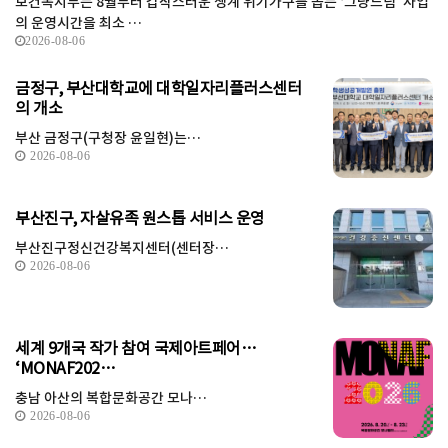
보건복지부는 8월부터 갑작스러운 생계 위기가구를 돕는 ‘그냥드림’ 사업
의 운영시간을 최소 …
2026-08-06
금정구, 부산대학교에 대학일자리플러스센터
의 개소
부산 금정구(구청장 윤일현)는…
2026-08-06
부산진구, 자살유족 원스톱 서비스 운영
부산진구정신건강복지센터(센터장…
2026-08-06
세계 9개국 작가 참여 국제아트페어…
‘MONAF202…
충남 아산의 복합문화공간 모나…
2026-08-06