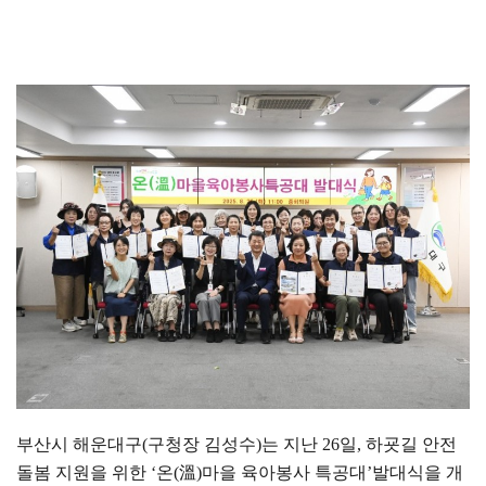
부산시 해운대구
(
구청장 김성수
)
는 지난
26
일
,
하굣길 안전
돌봄 지원을 위한
‘
온
(
溫
)
마을 육아봉사 특공대
’
발대식을 개